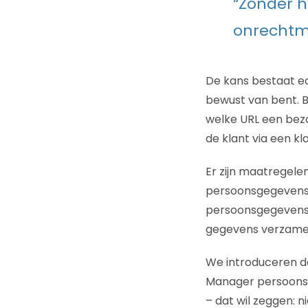
“Zonder he
onrechtm
De kans bestaat ec
bewust van bent. Bi
welke URL een bezo
de klant via een kl
Er zijn maatregel
persoonsgegevens 
persoonsgegevens 
gegevens verzamel
We introduceren de
Manager persoonsge
– dat wil zeggen: n