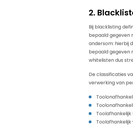
2. Blacklis
Bij blacklisting de
bepaald gegeven ni
andersom: hierbij 
bepaald gegeven ma
whitelisten dus str
De classificaties 
verwerking van pe
Toolonafhankeli
Toolonafhankeli
Toolafhankelijk 
Toolafhankelijk 