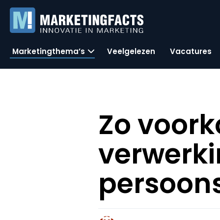
Marketingthema’s
Veelgelezen
Vacatures
Zo voork
verwerk
persoon