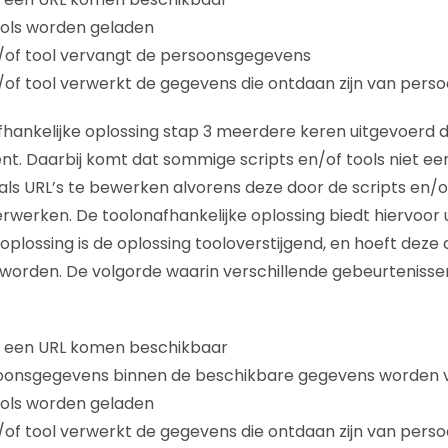
ools worden geladen
n/of tool vervangt de persoonsgegevens
n/of tool verwerkt de gegevens die ontdaan zijn van per
fhankelijke oplossing stap 3 meerdere keren uitgevoerd di
ciënt. Daarbij komt dat sommige scripts en/of tools niet e
ls URL’s te bewerken alvorens deze door de scripts en/o
rwerken. De toolonafhankelijke oplossing biedt hiervoor u
oplossing is de oplossing tooloverstijgend, en hoeft deze
worden. De volgorde waarin verschillende gebeurtenissen
 een URL komen beschikbaar
oonsgegevens binnen de beschikbare gegevens worden
ools worden geladen
n/of tool verwerkt de gegevens die ontdaan zijn van per