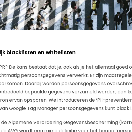
k blacklisten en whitelisten
PR? De kans bestaat dat je, ook als je het allemaal goed 
htmatig persoonsgegevens verwerkt. Er zijn maatregelen
oorkomen. Daarbij worden persoonsgegevens overschreve
onbedoeld bepaalde gegevens verzameld worden, dan ku
on ervan opsporen. We introduceren de ‘PII-preventiemat
van Google Tag Manager persoonsgegevens kunt blacklist
 is de Algemene Verordening Gegevensbescherming (kor
 de AVG wordt een ruime definitie voor het begrip ‘pers