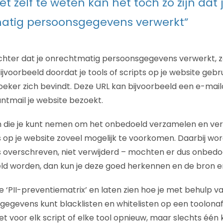
t zelf te weten kan het toch zo zijn dat 
atig persoonsgegevens verwerkt”
hter dat je onrechtmatig persoonsgegevens verwerkt, zon
jvoorbeeld doordat je tools of scripts op je website gebr
eker zich bevindt. Deze URL kan bijvoorbeeld een e-mail
antmail je website bezoekt.
en die je kunt nemen om het onbedoeld verzamelen en ve
op je website zoveel mogelijk te voorkomen. Daarbij wo
overschreven, niet verwijderd – mochten er dus onbed
d worden, dan kun je deze goed herkennen en de bron e
 ‘PII-preventiematrix’ en laten zien hoe je met behulp 
gevens kunt blacklisten en whitelisten op een toolonaf
iet voor elk script of elke tool opnieuw, maar slechts één 