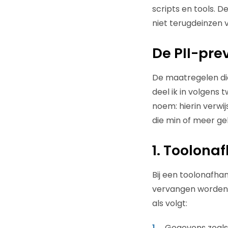
scripts en tools. 
niet terugdeinzen 
De PII-pre
De maatregelen di
deel ik in volgens 
noem: hierin verwij
die min of meer gel
1. Toolonaf
Bij een toolonafha
vervangen worden. 
als volgt:
Gegevens zoals