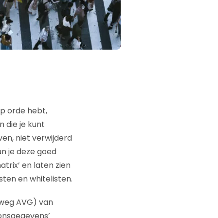
op orde hebt,
 die je kunt
n, niet verwijderd
n je deze goed
rix’ en laten zien
en en whitelisten.
tweg AVG) van
oonsgegevens’