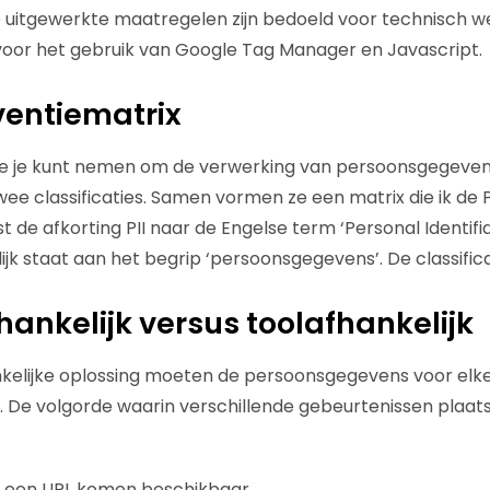
De uitgewerkte maatregelen zijn bedoeld voor technisch we
voor het gebruik van Google Tag Manager en Javascript.
ventiematrix
e je kunt nemen om de verwerking van persoonsgegeven
twee classificaties. Samen vormen ze een matrix die ik de
st de afkorting PII naar de Engelse term ‘Personal Identifi
ijk staat aan het begrip ‘persoonsgegevens’. De classificat
hankelijk versus toolafhankelijk
nkelijke oplossing moeten de persoonsgegevens voor elk
De volgorde waarin verschillende gebeurtenissen plaatsv
 een URL komen beschikbaar