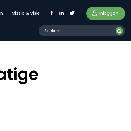
Inloggen
en
Missie & Visie
atige