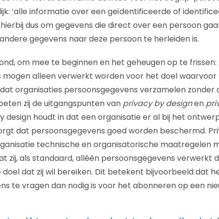
k: ‘alle informatie over een geïdentificeerde of identifice
 hierbij dus om gegevens die direct over een persoon gaa
andere gegevens naar deze persoon te herleiden is.
ond, om mee te beginnen en het geheugen op te frissen:
mogen alleen verwerkt worden voor het doel waarvoor ze
at organisaties persoonsgegevens verzamelen zonder d
eten zij de uitgangspunten van
privacy by design
en
pri
by design houdt in dat een organisatie er al bij het ontw
zorgt dat persoonsgegevens goed worden beschermd. Pri
organisatie technische en organisatorische maatregele
t zij, als standaard, alléén persoonsgegevens verwerkt di
 doel dat zij wil bereiken. Dit betekent bijvoorbeeld dat 
s te vragen dan nodig is voor het abonneren op een nie