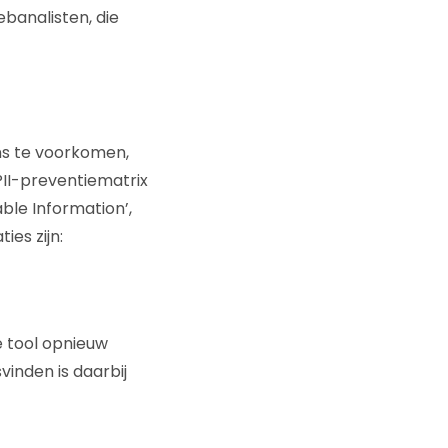
banalisten, die
s te voorkomen,
 PII-preventiematrix
able Information’,
ies zijn:
e tool opnieuw
inden is daarbij