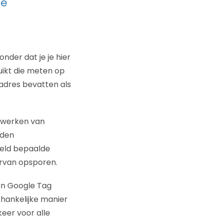
je
der dat je je hier
uikt die meten op
adres bevatten als
rwerken van
rden
oeld bepaalde
rvan opsporen.
van Google Tag
hankelijke manier
keer voor alle