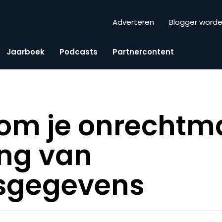
Adverteren
Blogger word
Jaarboek
Podcasts
Partnercontent
om je onrechtm
ing van
sgegevens