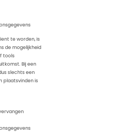
soonsgegevens
ent te worden, is
ens de mogelijkheid
f tools
itkomst. Bij een
 dus slechts een
 plaatsvinden is
 vervangen
soonsgegevens