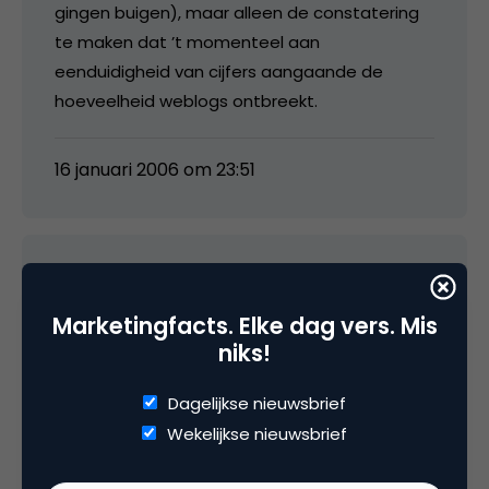
gingen buigen), maar alleen de constatering
te maken dat ’t momenteel aan
eenduidigheid van cijfers aangaande de
hoeveelheid weblogs ontbreekt.
16 januari 2006 om 23:51
media
Marketingfacts. Elke dag vers. Mis
niks!
Wat is betrouwbaar? Als we weer eens een
update krijgen van de bevolkingsomvang hoe
Dagelijkse nieuwsbrief
betrouwbaar is die dan? Enig idee hoe ze de
Wekelijkse nieuwsbrief
aantal bewoners bepalen voor China, India of
landen in Afrika? Op een gegeven moment