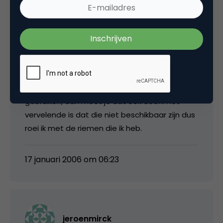
maakt het ook niet meer uit hoe je meet als je
het maar consequent meet om de trend te
kunnen volgen.
En ik ben het ovrigens helemaal met je eens
dat als je een betere methode met
betrouwbaardere cijfers zou kunnen
gebruiken, dan moet je dat ook doen. Het
vervelende is dat die niet beschikbaar zijn dus
roei ik met de riemen die ik heb.
17 januari 2006 om 06:23
jeroenmirck