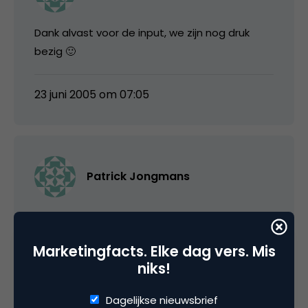
Dank alvast voor de input, we zijn nog druk
bezig 🙂
23 juni 2005 om 07:05
Patrick Jongmans
Idd bedankt voor de input… en het FF
probleem is tot zover verholpen… op naar het
Marketingfacts. Elke dag vers. Mis
volgende versie conflict 😉
niks!
23 juni 2005 om 07:20
Dagelijkse nieuwsbrief