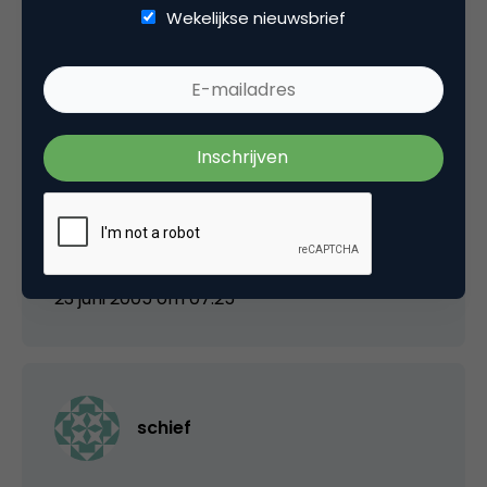
Wekelijkse nieuwsbrief
Petra de Boevere
Goed initiatief!
Ik ga ze volgen.
23 juni 2005 om 07:25
schief