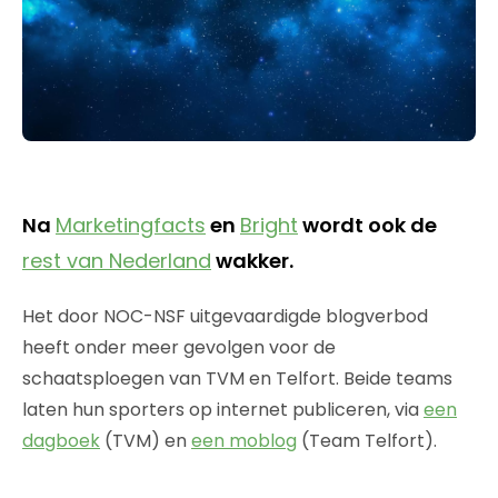
Na
Marketingfacts
en
Bright
wordt ook de
rest van Nederland
wakker.
Het door NOC-NSF uitgevaardigde blogverbod
heeft onder meer gevolgen voor de
schaatsploegen van TVM en Telfort. Beide teams
laten hun sporters op internet publiceren, via
een
dagboek
(TVM) en
een moblog
(Team Telfort).