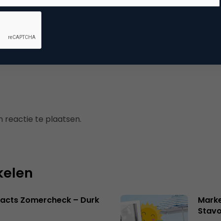
dia
 marketing
,
social media marketing
 reactie te plaatsen.
kelen
facts Zomercheck – Durk
Marke
Stavo