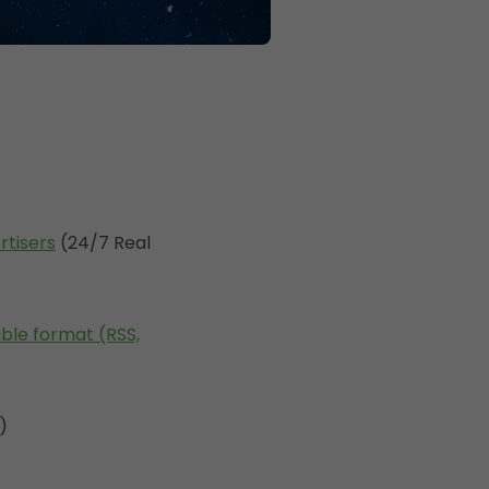
rtisers
(24/7 Real
able format (RSS,
)