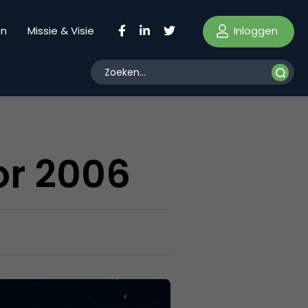
Inloggen
en
Missie & Visie
or 2006