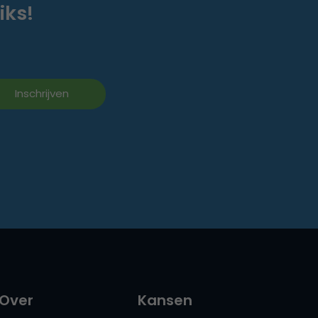
iks!
Over
Kansen