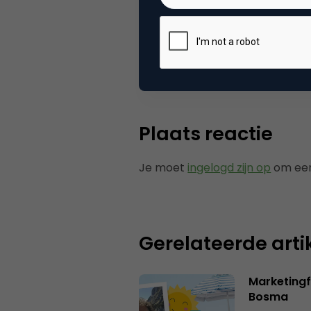
Categorie
Me
Tags
rss
Plaats reactie
Je moet
ingelogd zijn op
om een
Gerelateerde arti
Marketing
Bosma