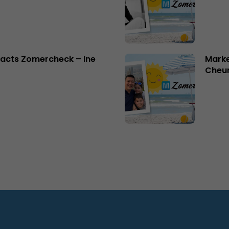
acts Zomercheck – Ine
Marke
Cheu