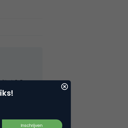
elNext, RvT
iks!