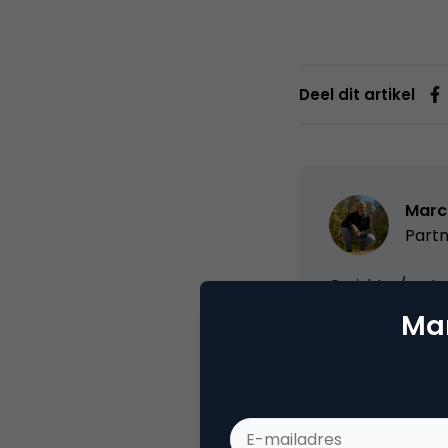
Deel dit artikel
Marc
Partn
Oprichter/partn
VPRO, Bestuur Lu
Mar