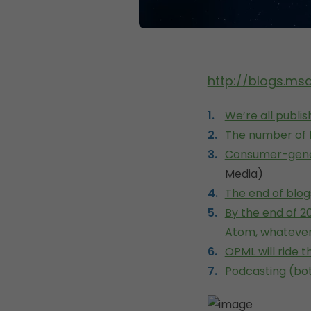
http://blogs.ms
We’re all publis
The number of b
Consumer-gener
Media)
The end of blo
By the end of 20
Atom, whateve
OPML will ride 
Podcasting (bot