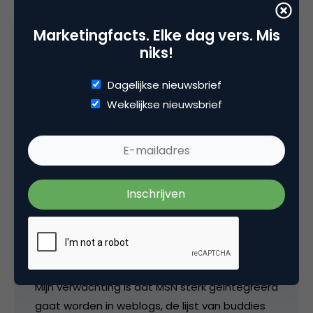
ook gaat om niche of target marketing.
Marketingfacts. Elke dag vers. Mis
niks!
6 december 2004 om 08:24
Dagelijkse nieuwsbrief
Wekelijkse nieuwsbrief
Zwelgje
Een tijdje geleden al eens geprobeerd om aan
de hand van de MSN api een WIE lijst te maken,
nadeel was dat gebruikers zich moesten
registreren op mijn website met hun MSN
account gegevens.
Mijn verwachting is dat MSN sterk geintegreerd
gaat worden in weblogs, de lijst van buddies