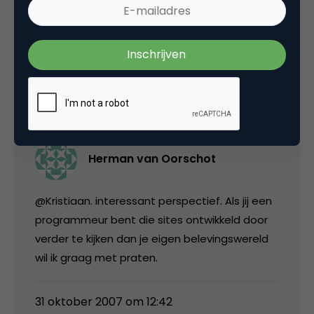
iedereen er om heen, van gebruiker tot
programmeur.
31 oktober 2007 om 12:41
Herman van Oorschot
@Kristiaan. interessant perspectief. Als jij een
programmeur bent die sites ontwikkeld door
verder te kijken dan je eigen belevingswereld
wil ik graag met praten.
31 oktober 2007 om 12:42