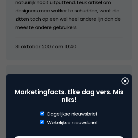
natuurlijk nooit uitputtend. Leuk artikel om
designers mee wakker te schudden, want die
zitten toch op een wel heel andere lijn dan de
meeste andere gebruikers.
31 oktober 2007 om 10:40
Flores
Marketingfacts. Elke dag vers. Mis
niks!
Leuk artikel. En ik snap dat je met de
verschillende perspectieven, vooral laat zien
Dagelijkse nieuwsbrief
dat er zulke tegenstrijdige eisen staan. Maar
Wekelijkse nieuwsbrief
toch mis ik het perspectief van de website-
houder – ik zie alleen maar perspectieven van