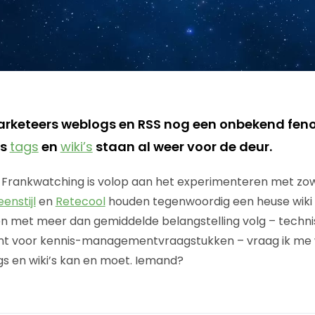
marketeers weblogs en RSS nog een onbekend fe
ls
tags
en
wiki’s
staan al weer voor de deur.
 Frankwatching is volop aan het experimenteren met zo
enstijl
en
Retecool
houden tegenwoordig een heuse wiki bi
en met meer dan gemiddelde belangstelling volg – techn
ant voor kennis-managementvraagstukken – vraag ik me 
s en wiki’s kan en moet. Iemand?