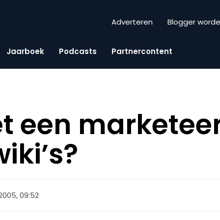
Adverteren
Blogger word
Jaarboek
Podcasts
Partnercontent
t een marketeer
iki’s?
2005, 09:52