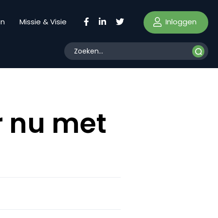
Inloggen
en
Missie & Visie
 nu met