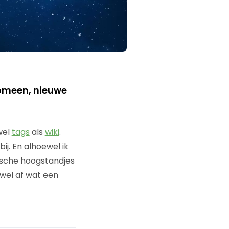
nomeen, nieuwe
wel
tags
als
wiki
.
j. En alhoewel ik
ische hoogstandjes
wel af wat een