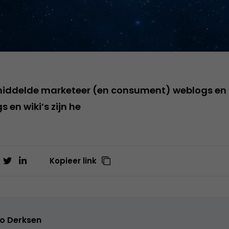
middelde marketeer (en consument) weblogs en R
s en wiki’s zijn he
Kopieer link
o Derksen