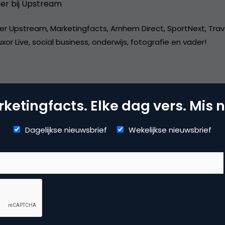
er bij
Upstream
er Upstream, Marketingfacts, Arnhem Direct, SportNext, Trav
xor Live, social business, onderwijs, fotografie en vader!
ketingfacts. Elke dag vers. Mis n
dia
Dagelijkse nieuwsbrief
Wekelijkse nieuwsbrief
ial media marketing