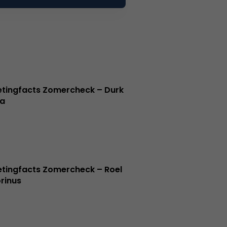
tingfacts Zomercheck – Durk
a
tingfacts Zomercheck – Roel
rinus