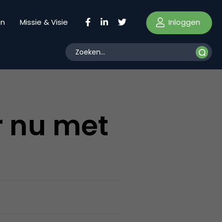
Inloggen
en
Missie & Visie
 nu met