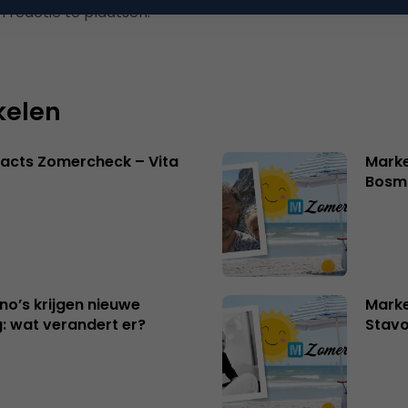
 reactie te plaatsen.
kelen
acts Zomercheck – Vita
Marke
Bosm
no’s krijgen nieuwe
Marke
: wat verandert er?
Stavo