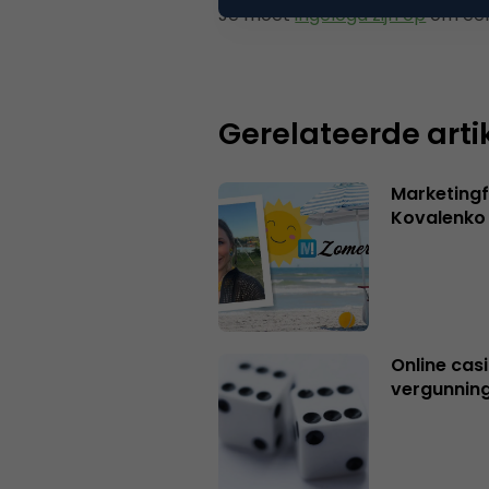
Je moet
ingelogd zijn op
om een
Gerelateerde arti
Marketingf
Kovalenko
Online casi
vergunning