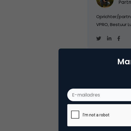
Partn
Oprichter/partn
VPRO, Bestuur Lu
Mar
Categorie
Me
Tags
soc
Plaats reactie