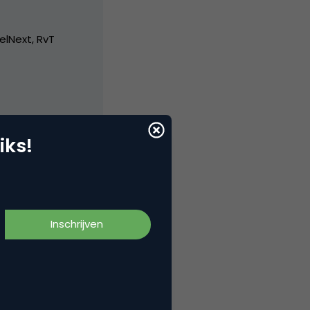
elNext, RvT
iks!