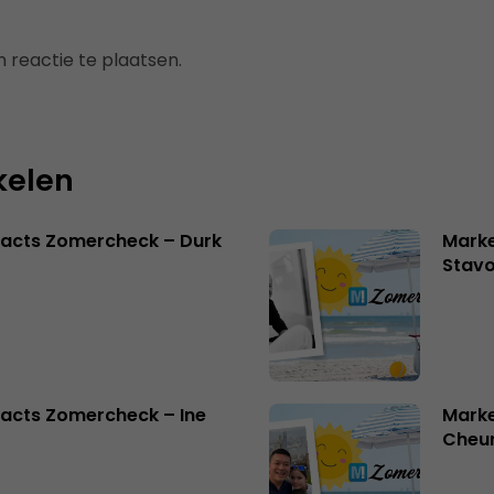
 reactie te plaatsen.
kelen
facts Zomercheck – Durk
Marke
Stavo
acts Zomercheck – Ine
Marke
Cheu