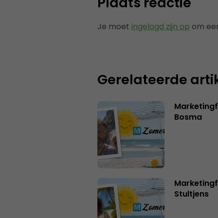
Plaats reactie
Je moet
ingelogd zijn op
om een
Gerelateerde arti
Marketing
Bosma
Marketingf
Stultjens