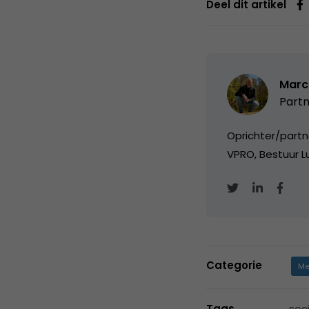
Deel dit artikel
Marc
Partn
Oprichter/partn
VPRO, Bestuur Lu
Categorie
Me
Tags
soc