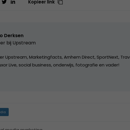
Kopieer link
o Derksen
er bij
Upstream
er Upstream, Marketingfacts, Arnhem Direct, SportNext, Trav
xor Live, social business, onderwijs, fotografie en vader!
dia
ial media marketing