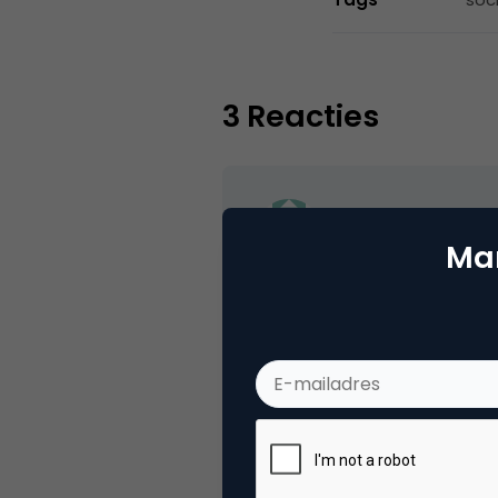
3 Reacties
justien
Mar
Dit zien we al (best vaak) ge
Voorbeelden zijn onder ande
gebruikers de advertenties
Het verschijnsel co creation