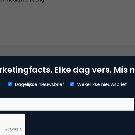
ketingfacts. Elke dag vers. Mis n
beuren.
Dagelijkse nieuwsbrief
Wekelijkse nieuwsbrief
re een verzekeringscommercial en de commercials van Conve
 hebben gemaakt.
 wordt trouwens goed omschreven in Pralahad’s ‘The future o