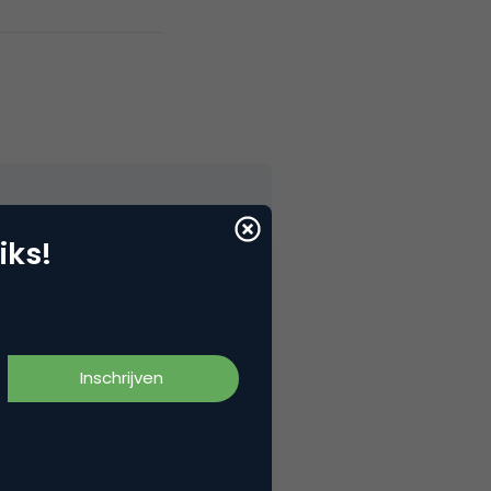
iks!
rse (nike) waarbij de
f competition’.