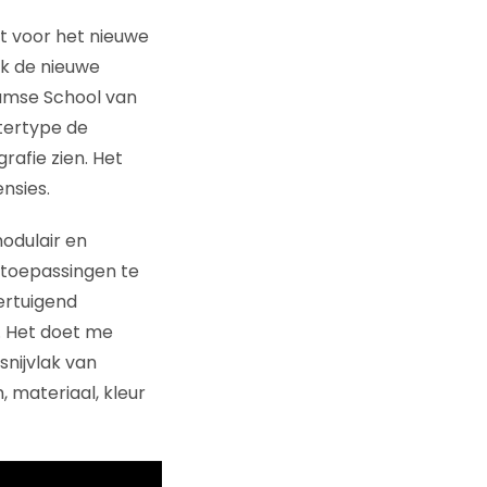
it voor het nieuwe
k de nieuwe
damse School van
ttertype de
rafie zien. Het
nsies.
modulair en
 toepassingen te
ertuigend
 Het doet me
snijvlak van
 materiaal, kleur