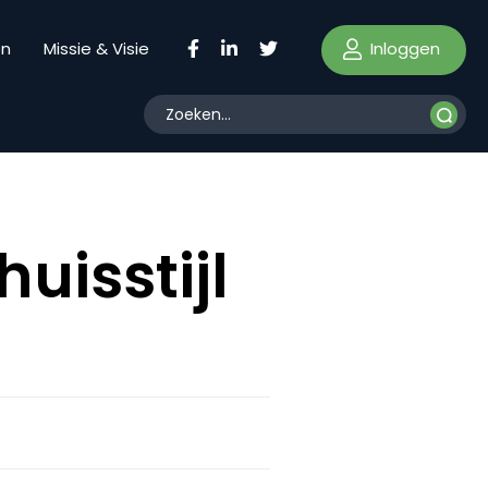
Inloggen
en
Missie & Visie
uisstijl