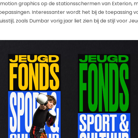
e motion graphics op de stationsschermen van Exterion, maa
epassingen. Interessanter wordt het bij de toepassing 
isstijl, zoals Dumbar vorig jaar liet zien bij de stijl voor 