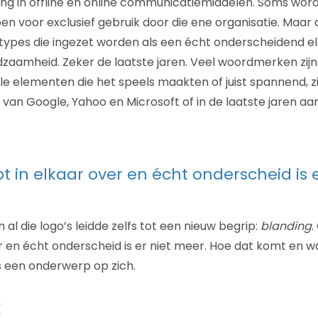
ing in offline en online communicatiemiddelen. Soms wordt
n voor exclusief gebruik door die ene organisatie. Maar d
ertypes die ingezet worden als een écht onderscheidend 
zeldzaamheid. Zeker de laatste jaren. Veel woordmerken zij
alle elementen die het speels maakten of juist spannend, zi
van Google, Yahoo en Microsoft of in de laatste jaren aan
pt in elkaar over en écht onderscheid is 
n al die logo’s leidde zelfs tot een nieuw begrip:
blanding
.
er en écht onderscheid is er niet meer. Hoe dat komt en 
 een onderwerp op zich.
k