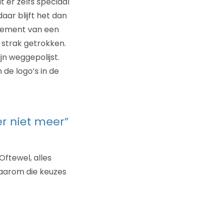
 er zelfs speciaal
aar blijft het dan
element van een
n strak getrokken.
jn weggepolijst.
 de logo’s in de
er niet meer”
 Oftewel, alles
waarom die keuzes