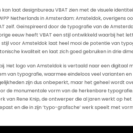
 kan laat designbureau VBAT zien met de visuele identite
 WPP Netherlands in Amsterdam: Amsteldok, overigens oo
AT zelf. Geïnspireerd door de typografie van de Amster
orige eeuw heeft VBAT een stijl ontwikkeld waarbij het le
 stijl voor Amsteldok laat heel mooi de potentie van typog
onische kwaliteit en laat zich goed gebruiken in drie dime
t bij. Het logo van Amsteldok is vertaald naar een digitaal 
em van typografie, waarmee eindeloos veel varianten en
elijkheden zijn dus onbeperkt, maar het geheel wordt ov
or de monumentale vorm van de herkenbare typografie.
k van Rene Knip, de ontwerper die al jaren werkt op het 
ast en die in zijn ’typo-grafische’ werk speelt met vorm,