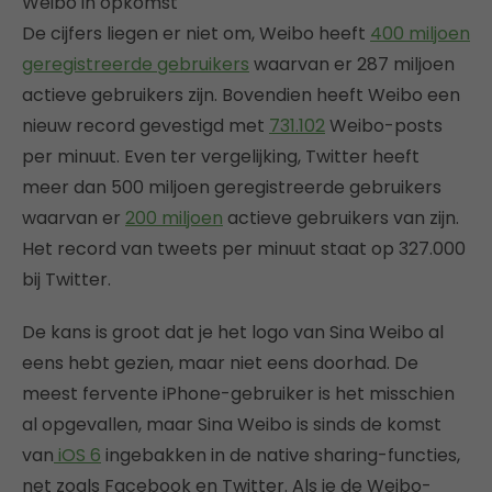
Weibo in opkomst
De cijfers liegen er niet om, Weibo heeft
400 miljoen
geregistreerde gebruikers
waarvan er 287 miljoen
actieve gebruikers zijn. Bovendien heeft Weibo een
nieuw record gevestigd met
731.102
Weibo-posts
per minuut. Even ter vergelijking, Twitter heeft
meer dan 500 miljoen geregistreerde gebruikers
waarvan er
200 miljoen
actieve gebruikers van zijn.
Het record van tweets per minuut staat op 327.000
bij Twitter.
De kans is groot dat je het logo van Sina Weibo al
eens hebt gezien, maar niet eens doorhad. De
meest fervente iPhone-gebruiker is het misschien
al opgevallen, maar Sina Weibo is sinds de komst
van
iOS 6
ingebakken in de native sharing-functies,
net zoals Facebook en Twitter. Als je de Weibo-