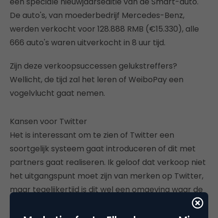
een speciale nieuwjaarseditie van de Smart-auto.
De auto's, van moederbedrijf Mercedes-Benz,
werden verkocht voor 128.888 RMB (€15.330), alle
666 auto's waren uitverkocht in 8 uur tijd.
Zijn deze verkoopsuccessen gelukstreffers?
Wellicht, de tijd zal het leren of WeiboPay een
vogelvlucht gaat nemen.
Kansen voor Twitter
Het is interessant om te zien of Twitter een
soortgelijk systeem gaat introduceren of dit met
partners gaat realiseren. Ik geloof dat verkoop niet
het uitgangspunt moet zijn van merken op Twitter,
maar tegelijkertijd is dit wel een omgeving waar de
keuze gegeven kan worden voor een aankoop. Ik
betrap mezelf er wel eens op dat ik wel