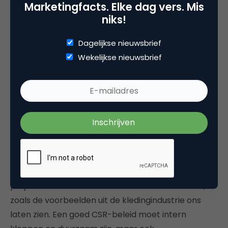
Marketingfacts. Elke dag vers. Mis
strategie. In co-creatie ideeën bedenken en
niks!
ontwikkelen, zorgt voor een authentieke
boodschap én draagvlak. Twee zaken die
Dagelijkse nieuwsbrief
essentieel zijn vandaag de dag.
Wekelijkse nieuwsbrief
“Het moet anders en het kan
ook anders”
Nog te veel grote bedrijven houden het op het
gebied van CSR bij glossy jaarverslagen met veel
mooie woorden en her-en-der een ‘feel good’
project. Dat moet anders en dat kan ook anders,
zoals de voorbeelden uit de kledingindustrie ons
laten zien. Een goed CSR-beleid moet intern