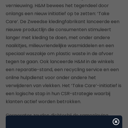
vernieuwing. H&M bewees het tegendeel door
onlangs een nieuw initiatief op te zetten: ‘Take
Care’. De Zweedse kledingfabrikant lanceerde een
nieuwe productlijn die consumenten stimuleert
langer met kleding te doen, met onder andere
naaikitjes, milieuvriendelijke wasmiddelen en een
speciaal waszakje om plastic waste in de afvoer
tegen te gaan. Ook lanceerde H&M in de winkels
een reparatie-stand, een recycling service en een
online hulpdienst voor onder andere het
verwijderen van vlekken. Het ‘Take Care’-initiatief is
een logische stap in hun CSR-strategie waarbij
klanten actief worden betrokken.
Corporates zouden dichterbij de samenleving
moeten staan en klanten betrekken in een CSR-