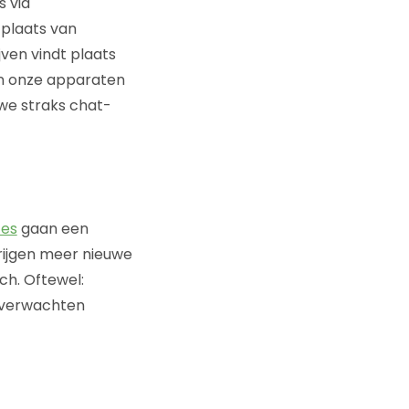
 via
 plaats van
ven vindt plaats
en onze apparaten
 we straks chat-
ces
gaan een
krijgen meer nieuwe
ch. Oftewel:
n verwachten