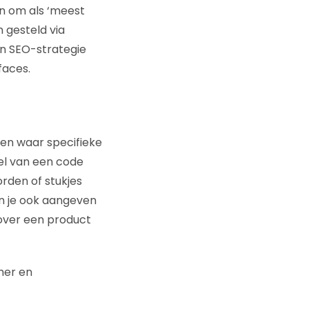
jn om als ‘meest
 gesteld via
un SEO-strategie
faces.
en waar specifieke
el van een code
rden of stukjes
un je ook aangeven
 over een product
mer en