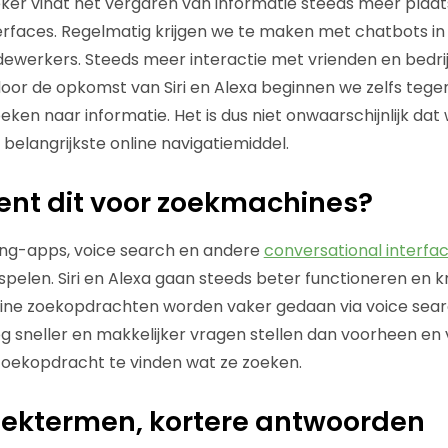
r vindt het vergaren van informatie steeds meer plaats
erfaces. Regelmatig krijgen we te maken met chatbots in
werkers. Steeds meer interactie met vrienden en bedrij
oor de opkomst van Siri en Alexa beginnen we zelfs teg
oeken naar informatie. Het is dus niet onwaarschijnlijk dat
belangrijkste online navigatiemiddel.
nt dit voor zoekmachines?
ing-apps, voice search en andere
conversational interfa
 spelen. Siri en Alexa gaan steeds beter functioneren en 
line zoekopdrachten worden vaker gedaan via voice sear
 sneller en makkelijker vragen stellen dan voorheen e
zoekopdracht te vinden wat ze zoeken.
oektermen, kortere antwoorden