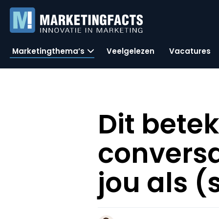
Marketingthema’s
Veelgelezen
Vacatures
Dit bete
conversa
jou als 