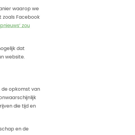
manier waarop we
et zoals Facebook
pnieuws’ zou
ogelijk dat
n website.
an de opkomst van
onwaarschijnlijk
jven die tijd en
dschap en de