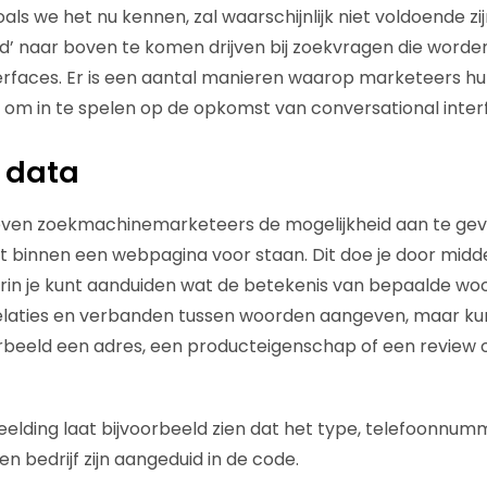
als we het nu kennen, zal waarschijnlijk niet voldoende zi
’ naar boven te komen drijven bij zoekvragen die worden
erfaces. Er is een aantal manieren waarop marketeers h
om in te spelen op de opkomst van conversational inter
 data
ven zoekmachinemarketeers de mogelijkheid aan te gev
t binnen een webpagina voor staan. Dit doe je door midd
arin je kunt aanduiden wat de betekenis van bepaalde woo
e relaties en verbanden tussen woorden aangeven, maar k
orbeeld een adres, een producteigenschap of een review
lding laat bijvoorbeeld zien dat het type, telefoonnum
 bedrijf zijn aangeduid in de code.