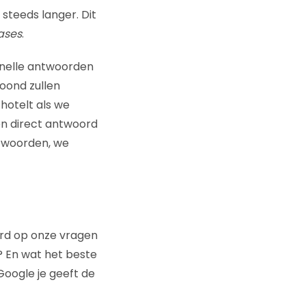
teeds langer. Dit
ases
.
snelle antwoorden
toond zullen
hotelt als we
én direct antwoord
twoorden, we
ord op onze vragen
 En wat het beste
oogle je geeft de