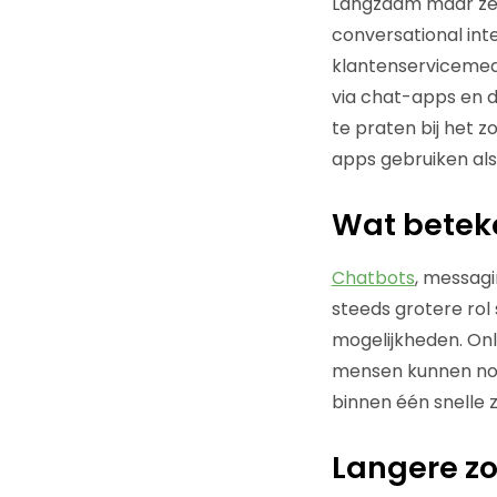
Langzaam maar zeke
conversational int
klantenservicemede
via chat-apps en d
te praten bij het z
apps gebruiken als 
Wat beteke
Chatbots
, messag
steeds grotere rol
mogelijkheden. On
mensen kunnen nog
binnen één snelle 
Langere z