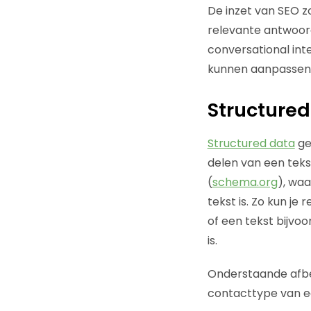
De inzet van SEO zo
relevante antwoord
conversational int
kunnen aanpassen 
Structured
Structured data
ge
delen van een teks
(
schema.org
), wa
tekst is. Zo kun j
of een tekst bijvo
is.
Onderstaande afbee
contacttype van een