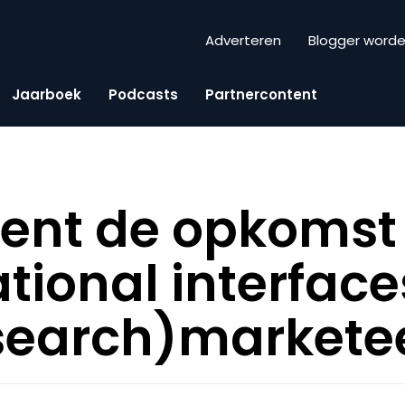
Adverteren
Blogger word
Jaarboek
Podcasts
Partnercontent
kent de opkomst
tional interface
(search)markete