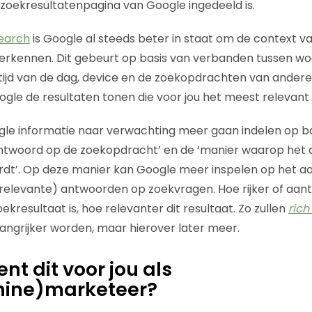
zoekresultatenpagina van Google ingedeeld is.
earch
is Google al steeds beter in staat om de context v
rkennen. Dit gebeurt op basis van verbanden tussen woo
tijd van de dag, device en de zoekopdrachten van andere
gle de resultaten tonen die voor jou het meest relevant z
le informatie naar verwachting meer gaan indelen op ba
 antwoord op de zoekopdracht’ en de ‘manier waarop het
dt’. Op deze manier kan Google meer inspelen op het a
relevante) antwoorden op zoekvragen. Hoe rijker of aantr
kresultaat is, hoe relevanter dit resultaat. Zo zullen
rich
angrijker worden, maar hierover later meer.
nt dit voor jou als
ine)marketeer?