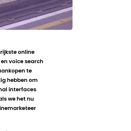
ijkste online
 en voice search
 aankopen te
odig hebben om
nal interfaces
ls we het nu
hinemarketeer