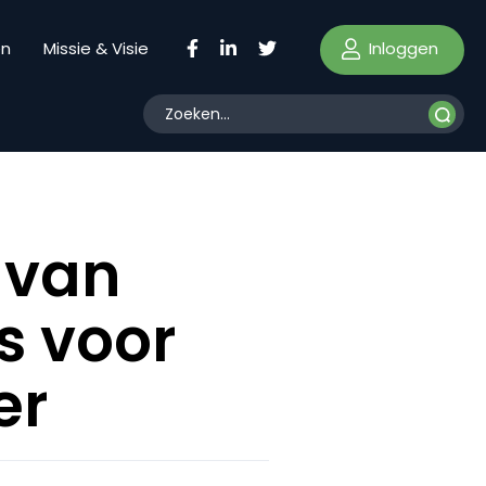
Inloggen
en
Missie & Visie
 van
s voor
er