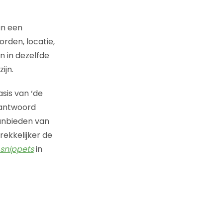
an een
rden, locatie,
n in dezelfde
ijn.
sis van ‘de
 antwoord
anbieden van
ekkelijker de
 snippets
in