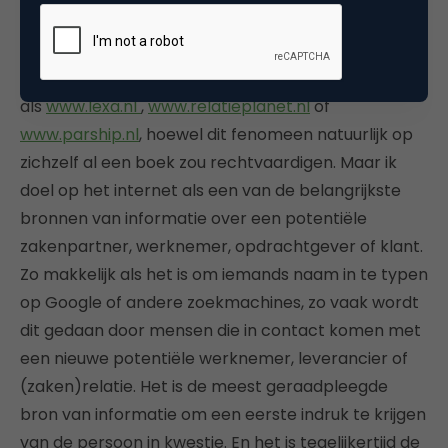
professionele relaties speelt het internet een
steeds grotere rol. Ik doel hierbij niet op de
honderdduizenden liefdesrelaties die via websites
als
www.lexa.nl
,
www.relatieplanet.nl
of
www.parship.nl
, hoewel dit fenomeen natuurlijk op
zichzelf al een boek zou rechtvaardigen. Maar ik
doel op het internet als een van de belangrijkste
bronnen van informatie over een potentiële
zakenpartner, werknemer, opdrachtgever of klant.
Zo makkelijk als het is om iemands naam in te typen
op Google of andere zoekmachines, zo vaak wordt
dit gedaan door mensen die in contact komen met
een nieuwe potentiële werknemer, leverancier of
(zaken)relatie. Het is de meest geraadpleegde
bron van informatie om een eerste indruk te krijgen
van de persoon in kwestie. En het is tegelijkertijd de