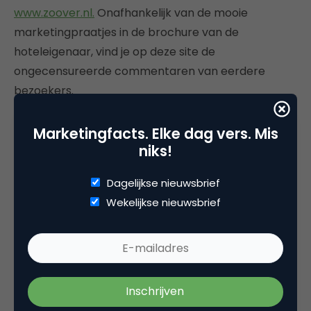
www.zoover.nl.
Onafhankelijk van de mooie
marketingpraatjes in de brochure van de
hoteleigenaar, vind je op deze site de
ongecensureerde commentaren van eerdere
bezoekers.
Voor werkzoekenden is de ongefilterde informatie
Marketingfacts. Elke dag vers. Mis
over werkgevers, zoals te vinden op sites als
niks!
www.indewandelgang.nl
of
www.mybossrank.com
zeer interessant en aanvullend op de standaard
Dagelijkse nieuwsbrief
functiebeschrijvingen en jaarverslagen.
Wekelijkse nieuwsbrief
Het internet levert een transparantie op, die de
gunsten van de (potentiële) klant van veel
bedrijven en organisaties ongekend beïnvloedt.
Ook bij het tot stand komen van persoonlijke en