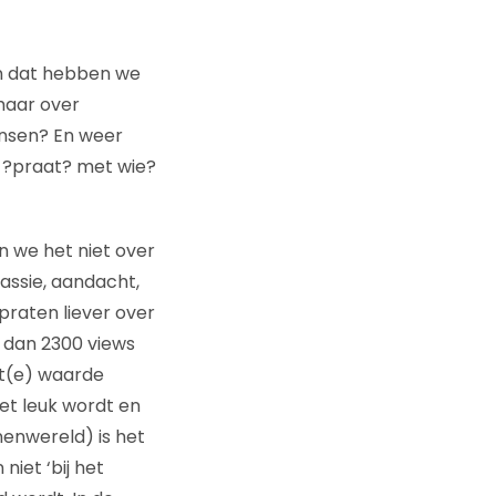
En dat hebben we
maar over
ensen? En weer
e ?praat? met wie?
 we het niet over
ssie, aandacht,
raten liever over
r dan 2300 views
t(e) waarde
het leuk wordt en
nenwereld) is het
niet ‘bij het