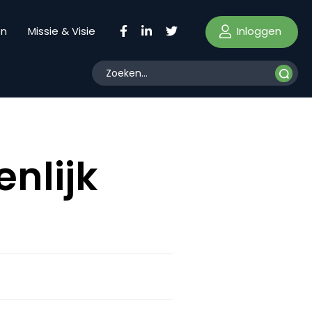
Inloggen
en
Missie & Visie
nlijk