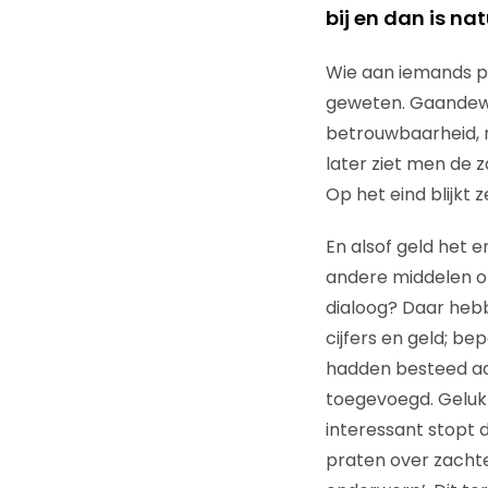
bij en dan is na
Wie aan iemands po
geweten. Gaandeweg
betrouwbaarheid, n
later ziet men de 
Op het eind blijkt 
En alsof geld het 
andere middelen o
dialoog? Daar hebb
cijfers en geld; b
hadden besteed aa
toegevoegd. Gelukki
interessant stopt 
praten over zachter