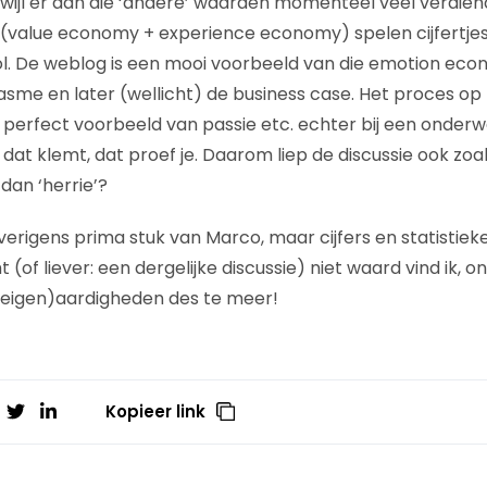
rwijl er aan die ‘andere’ waarden momenteel veel verdiend
alue economy + experience economy) spelen cijfertjes e
rol. De weblog is een mooi voorbeeld van die emotion econ
asme en later (wellicht) de business case. Het proces op 
perfect voorbeeld van passie etc. echter bij een onderwe
n dat klemt, dat proef je. Daarom liep de discussie ook zoals
 dan ‘herrie’?
rigens prima stuk van Marco, maar cijfers en statistieke
(of liever: een dergelijke discussie) niet waard vind ik, on
(eigen)aardigheden des te meer!
Kopieer link