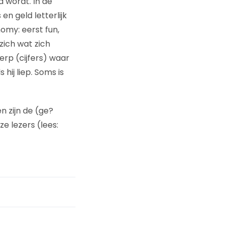
 wordt. In de
n geld letterlijk
omy: eerst fun,
zich wat zich
rp (cijfers) waar
 hij liep. Soms is
n zijn de (ge?
ze lezers (lees: