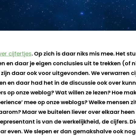
er cijfertjes
. Op zich is daar niks mis mee. Het st
n en daar je eigen conclusies uit te trekken (of ni
en zijn daar ook voor uitgevonden. We verwarren cij
sen en daar had het in de discussie ook over kun
rs op onze weblog? Wat willen ze lezen? Hoe mak
rience’ mee op onze weblogs? Welke mensen zit
waarom? Maar we buitelen liever over elkaar heen
epresentant is van de werkelijkheid, de cijfers. Di
r even. We slepen er dan gemakshalve ook nog 