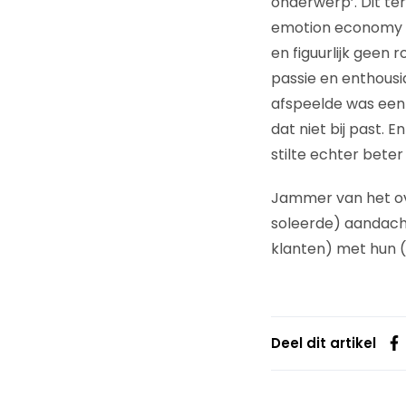
onderwerp’. Dit te
emotion economy (v
en figuurlijk geen 
passie en enthousi
afspeelde was een 
dat niet bij past. E
stilte echter beter
Jammer van het ove
soleerde) aandacht 
klanten) met hun 
Deel dit artikel