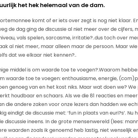
tuurlijk het hek helemaal van de dam.
rtemonnee komt of er iets over zegt is nog niet klaar. 
 de dag ging de discussie al niet meer over de cijfers, 
iveau, vals spelen, sarcasme, irritatie?..dus toch over m
zaak al niet meer, maar alleen maar de persoon. Maar wi
zelfs dat we elkaar niet kennen?..
enige middel is om waarde toe te voegen?.Waarom hebben
m waarde toe te voegen: enthousiasme, energie, (com)pa
en genoeg van en het kost niks. Maar wat doen we? We p
eperkt houdbaar en schaars. Als we die 81 reacties en mee
n die andere zaken voor onze lezers dan hadden we ech
g eindigt de discussie met: ‘fun in plaats van euri?s’. Nu 
de discussie ineens. In de grote mensenwereld (lees: man
e waarden zoals ik genoemd heb lastig, niet wenselijk en 