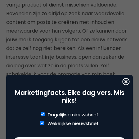
van je product of dienst misschien voldoende.
Bovendien zijn ze altijd op zoek naar waardevolle
content om posts te creëren met inhoud en
meerwaarde voor hun volgers. Of ze kunnen door
jouw merk toegang krijgen tot een nieuw netwerk
dat ze zelf nog niet bereiken. Als een influencer
interesse toont in je business, open dan zeker de
dialoog over wat ze in de plaats willen. Zelf
schakelde ik voor de promotie van mijn boek
VerMERKvuldig! enkele influencers in en geen
Marketingfacts. Elke dag vers. Mis
enkele vroeg hiervoor geld. Ze waren tevreden met
niks!
het boek en de visuele content die ze hiermee voor
hun volgers konden creëren.
Dagelijkse nieuwsbrief
Wekelijkse nieuwsbrief
Influencermarketing opent veel perspectieven,
maar helaas is het geen exacte wetenschap die