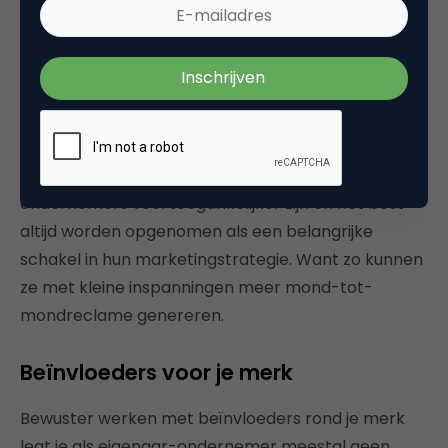
garantie geeft op succes. Er zijn zeker al heel wat
prachtige voorbeelden die werken, maar het is
toch nog even wachten op massa’s
succesverhalen van eigenaar-ondernemers die het
hebben toegepast voor hun bedrijf. Daarom vul ik
dit stuk graag aan met een invalshoek over
‘gewone’ beïnvloeders die voor veel eigenaar-
ondernemers veel toegankelijker zijn en het best
altijd worden opgenomen als een belangrijke
schakel in hun marketingstrategie. Want zo kunnen
ze met kleine inspanningen meer mond-tot-
mondreclame genereren.
Beïnvloeders voor je merk
Bewuster werken met beïnvloeders rond je merk
legt je als eigenaar-ondernemer meestal geen