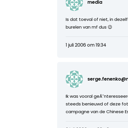
media
Is dat toeval of niet, in dez
burelen van mf dus 😉
1 juli 2006 om 19:34
serge.fenenko@
Ik was vooral geÃ¯nteresseer
steeds benieuwd of deze foto
campagne van de Chinese Es