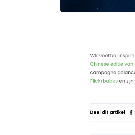
WK voetbal inspiree
Chinese editie van h
campagne gelancee
Flickrbabes
en zij
Deel dit artikel