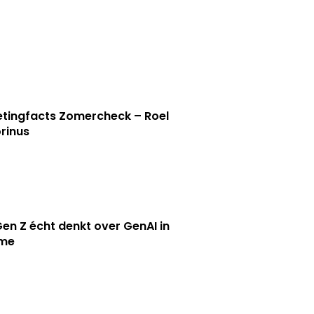
tingfacts Zomercheck – Roel
rinus
en Z écht denkt over GenAI in
ame