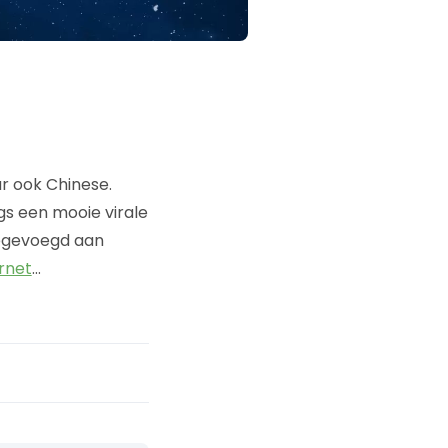
 ook Chinese.
gs een mooie virale
oegevoegd aan
rnet
…