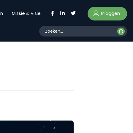
Inloggen
en
Missie & Visie