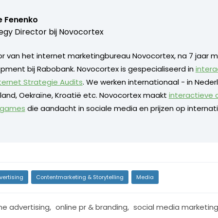
e Fenenko
egy Director bij
Novocortex
or van het internet marketingbureau Novocortex, na 7 jaar m
pment bij Rabobank. Novocortex is gespecialiseerd in
intera
ternet Strategie Audits
. We werken internationaal - in Neder
sland, Oekraïne, Kroatië etc. Novocortex maakt
interactieve
e games
die aandacht in sociale media en prijzen op internati
vertising
Contentmarketing & Storytelling
Media
ne advertising
,
online pr & branding
,
social media marketin