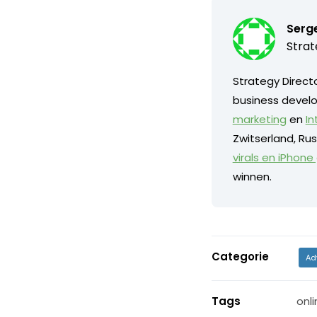
Serg
Strat
Strategy Direct
business develo
marketing
en
In
Zwitserland, Ru
virals en iPhon
winnen.
Categorie
Ad
Tags
onli