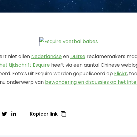
rt niet allen
Nederlandse
en
Duitse
reclamemakers maar
et tijdschrift Esquire
heeft via een aantal Chinese weblo
rd. Foto’s uit Esquire werden gepubliceerd op
Flickr
, t
n nu onderwerp van
bewondering en discussies op het inte
Kopieer link