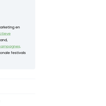
arketing en
ctieve
land,
 campagnes,
onale festivals
g