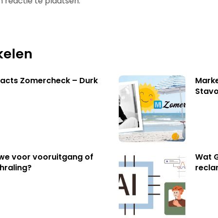
 reactie te plaatsen.
kelen
facts Zomercheck – Durk
Marke
Stavo
 we voor vooruitgang of
Wat G
hraling?
recl