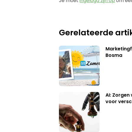
Je moet
ingelogd zijn op
om een
Gerelateerde arti
Marketing
Bosma
AI: Zorgen
voor versc