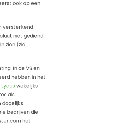
eerst ook op een
en versterkend
oluut niet gediend
n zien (zie
ting. In de VS en
seerd hebben in het
t
Lycos
wekelijks
es als
 dagelijks
e bedrijven die
ister.com het