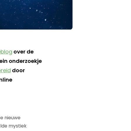
eblog
over de
lein onderzoekje
reid
door
nline
de nieuwe
alde mystiek