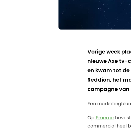
Vorige week plaa
nieuwe Axe tv-c
en kwam tot de
Reddion, het ma
campagne van 
Een marketingblund
Op
Emerce
bevesti
commercial heel be