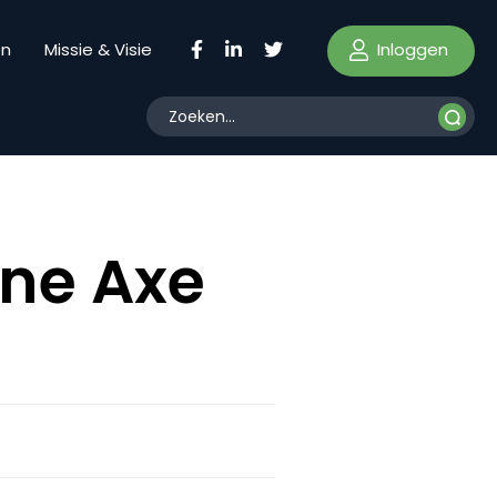
Inloggen
en
Missie & Visie
ne Axe