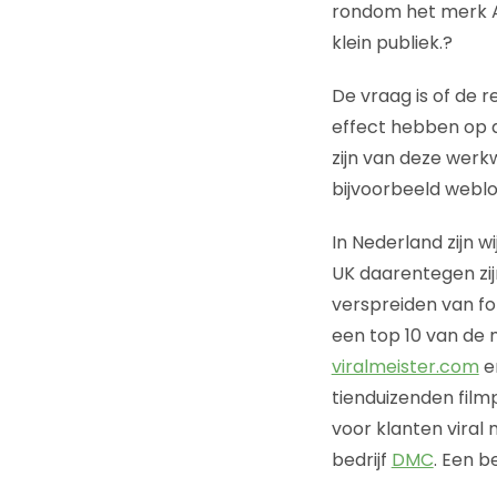
rondom het merk Ax
klein publiek.?
De vraag is of de 
effect hebben op d
zijn van deze werk
bijvoorbeeld webl
In Nederland zijn w
UK daarentegen zij
verspreiden van fo
een top 10 van de 
viralmeister.com
e
tienduizenden film
voor klanten viral
bedrijf
DMC
. Een b