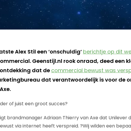
tste Alex Stil een ‘onschuldig’
berichtje op dit w
ommercial. Geenstijl.nl rook onraad, deed een k
 ontdekking dat de
commercial bewust was versp
rketingbureau dat verantwoordelijk is voor de o
Axe.
er of juist een groot succes?
gt brandmanager Adriaan Thierry van Axe dat Unilever 
wust via internet heeft verspreid. ?Wij wilden een bepa