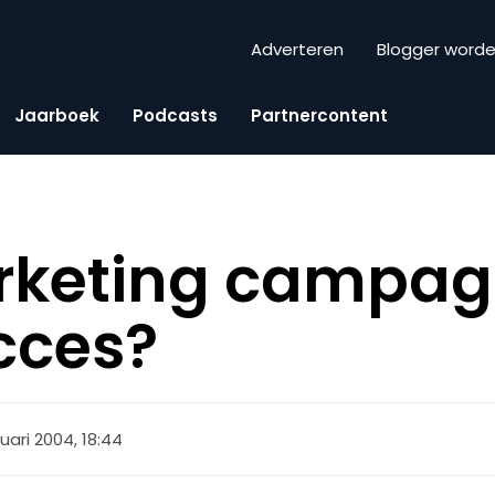
Adverteren
Blogger word
Jaarboek
Podcasts
Partnercontent
arketing campag
cces?
ruari 2004, 18:44