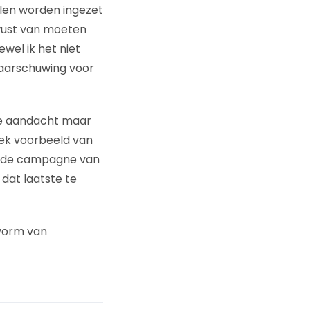
llen worden ingezet
ewust van moeten
ewel ik het niet
aarschuwing voor
eve aandacht maar
siek voorbeeld van
 is de campagne van
dat laatste te
 vorm van