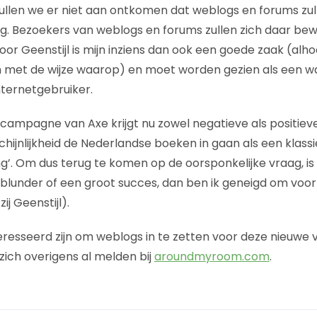
ullen we er niet aan ontkomen dat weblogs en forums zu
ng. Bezoekers van weblogs en forums zullen zich daar b
 door Geenstijl is mijn inziens dan ook een goede zaak (alho
 met de wijze waarop) en moet worden gezien als een w
ternetgebruiker.
 campagne van Axe krijgt nu zowel negatieve als positi
schijnlijkheid de Nederlandse boeken in gaan als een klas
ting’. Om dus terug te komen op de oorsponkelijke vraag,
lunder of een groot succes, dan ben ik geneigd om voor 
j Geenstijl).
teresseerd zijn om weblogs in te zetten voor deze nieuwe
ich overigens al melden bij
aroundmyroom.com
.