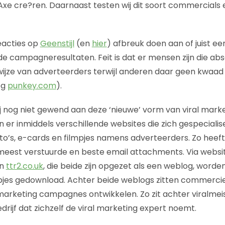
e cre?ren. Daarnaast testen wij dit soort commercials 
reacties op
Geenstijl
(en
hier
) afbreuk doen aan of juist e
e campagneresultaten. Feit is dat er mensen zijn die abs
wijze van adverteerders terwijl anderen daar geen kwaad i
og
punkey.com
).
ij nog niet gewend aan deze ‘nieuwe’ vorm van viral marke
n er inmiddels verschillende websites die zich gespeciali
to’s, e-cards en filmpjes namens adverteerders. Zo heef
meest verstuurde en beste email attachments. Via websit
n
ttr2.co.uk
, die beide zijn opgezet als een weblog, worden
pjes gedownload. Achter beide weblogs zitten commerciel
 marketing campagnes ontwikkelen. Zo zit achter viralme
edrijf dat zichzelf de viral marketing expert noemt.