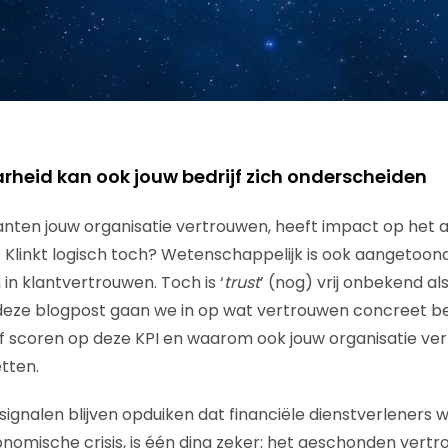
heid kan ook jouw bedrijf zich onderscheiden
nten jouw organisatie vertrouwen, heeft impact op het a
. Klinkt logisch toch? Wetenschappelijk is ook aangetoond
 in klantvertrouwen. Toch is ‘
trust
’ (nog) vrij onbekend al
 deze blogpost gaan we in op wat vertrouwen concreet b
f scoren op deze KPI en waarom ook jouw organisatie ve
tten.
signalen blijven opduiken dat financiële dienstverleners 
nomische crisis, is één ding zeker: het geschonden vertr