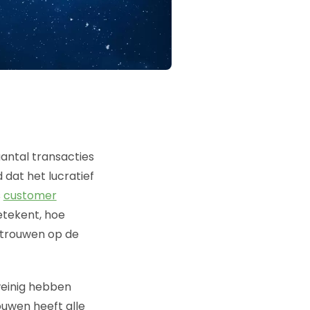
antal transacties
 dat het lucratief
s
customer
etekent, hoe
rtrouwen op de
weinig hebben
ouwen heeft alle