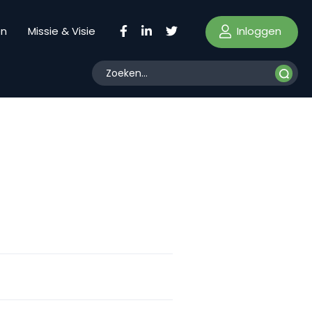
Inloggen
en
Missie & Visie
I