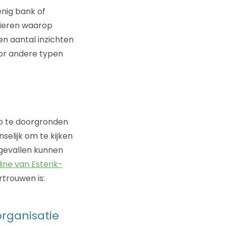
enig bank of
ieren waarop
en aantal inzichten
voor andere typen
ip te doorgronden
selijk om te kijken
 gevallen kunnen
ine van Esterik-
rtrouwen is:
organisatie