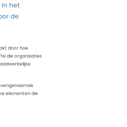
in het
voor de
aakt door hoe
te die organisaties
 daadwerkelijke
n bovengenoemde
jke elementen die