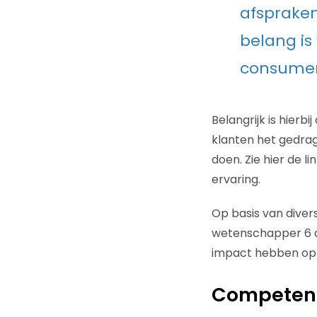
afspraken
belang is 
consumen
Belangrijk is hierb
klanten het gedrag 
doen. Zie hier de l
ervaring.
Op basis van dive
wetenschapper 6 dr
impact hebben op h
Competen