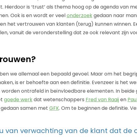
st. Hierdoor is ‘trust’ als thema hoog op de agenda van m
en. Ook is en wordt er veel
onderzoek
gedaan naar man
ingen het vertrouwen van klanten (terug) kunnen winnen. E
len, vanuit de veronderstelling dat ze ook relevant zijn 
trouwen?
bben we allemaal een bepaald gevoel. Maar om het begr
aken, is er behoefte aan een definitie. Evenzeer is het wen
 worden ontrafeld in beïnvloedbare elementen. In beide
et
goede werk
dat wetenschappers
Fred van Raaij
en
Paul
 gedaan samen met
GFK
. Om te beginnen de definitie. Ve
u van verwachting van de klant dat de 