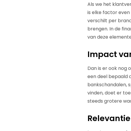
Als we het klantve
is elke factor even
verschilt per branc
brengen. In de fina
van deze element
Impact va
Dan is er ook nog 
een deel bepaald d
bankschandalen, sp
vinden, doet er to
steeds grotere wa
Relevantie