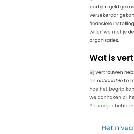
partijen geld geko
verzekeraar gekom
financiële instell
willen we met je de
organisaties.
Wat is ver
Bij vertrouwen he
en
actionable
te m
hoe het begrip kan
we aanhaken bij h
Plasmeijer
hebben
Het nivea