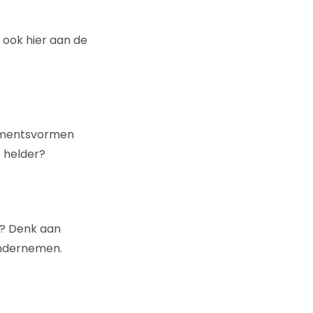
 ook hier aan de
nementsvormen
t helder?
t? Denk aan
ondernemen.