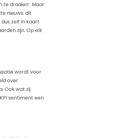
 te draaien’. Maar:
e nieuws: dit
dus zelf in kaart
arden zijn. Op elk
isatie wordt voor
eld over
s
. Ook wat zij
g-KPI sentiment een