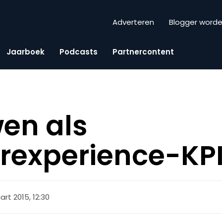
Adverteren
Blogger word
Jaarboek
Podcasts
Partnercontent
en als
rexperience-KP
rt 2015, 12:30