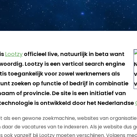
is
Lootzy
officieel live, natuurlijk in beta want
woordig. Lootzy is een vertical search engine
tis toegankelijk voor zowel werknemers als
unt zoeken op functie of bedrijf in combinatie
am of provincie. De site is een initiatief van
 technologie is ontwikkeld door het Nederlandse
net als een gewone zoekmachine, websites van organisatie
daar de vacatures van te indexeren. Als je website dus go
s ook vanzelf bij Lootzy moeten verschijnen. Volgens me