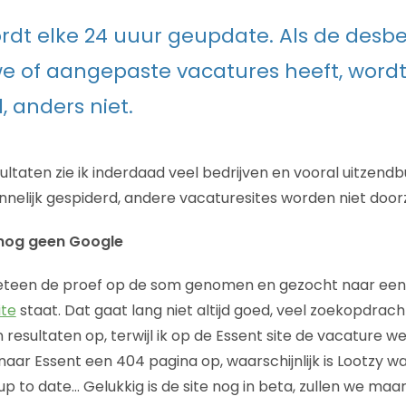
wordt elke 24 uuur geupdate. Als de desb
we of aangepaste vacatures heeft, wordt 
, anders niet.
ultaten zie ik inderdaad veel bedrijven en vooral uitzend
nelijk gespiderd, andere vacaturesites worden niet door
 nog geen Google
 meteen de proef op de som genomen en gezocht naar ee
ite
staat. Dat gaat lang niet altijd goed, veel zoekopdrach
resultaten op, terwijl ik op de Essent site de vacature we
naar Essent een 404 pagina op, waarschijnlijk is Lootzy w
p to date… Gelukkig is de site nog in beta, zullen we maa