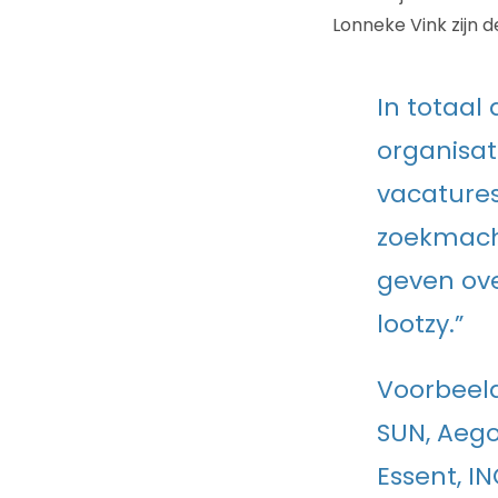
Lonneke Vink zijn 
In totaal
organisat
vacatures
zoekmachi
geven ov
lootzy.”
Voorbeeld
SUN, Aego
Essent, IN