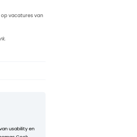
en op vacatures van
rk.
an usability en
 Thomas Cook,