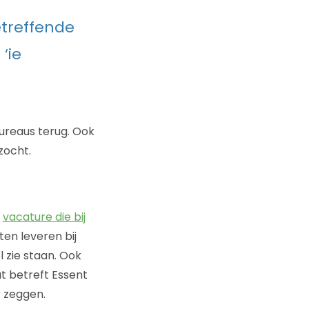
etreffende
‘ie
bureaus terug. Ook
zocht.
n
vacature die bij
ten leveren bij
l zie staan. Ook
at betreft Essent
r zeggen.