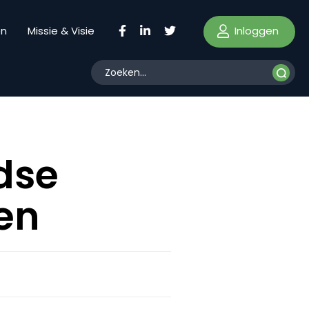
Inloggen
en
Missie & Visie
dse
nen