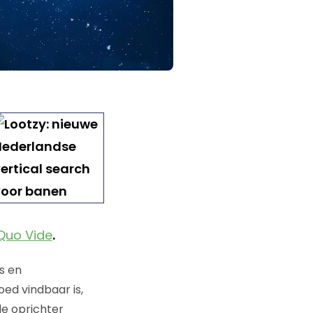
Quo Vide
.
s en
ed vindbaar is,
de oprichter