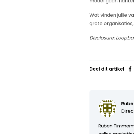
model gaan hanter
Wat vinden jullie v
grote organisaties,
Disclosure: Loopbaa
Deel dit artikel
Rube
Direc
Ruben Timmerman
online marketing