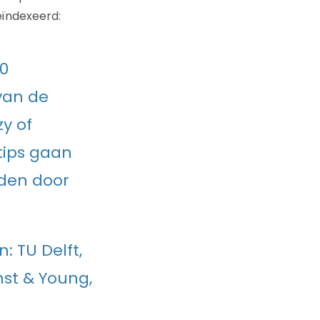
eïndexeerd:
00
van de
y of
tips gaan
den door
: TU Delft,
nst & Young,