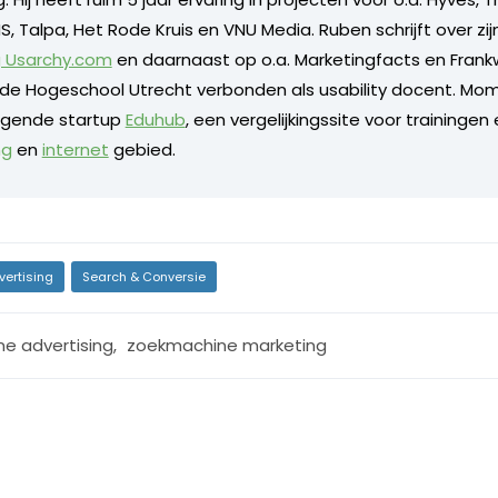
, Talpa, Het Rode Kruis en VNU Media. Ruben schrijft over zijn
g Usarchy.com
en daarnaast op o.a. Marketingfacts en Frankwa
de Hogeschool Utrecht verbonden als usability docent. Mome
olgende startup
Eduhub
, een vergelijkingssite voor trainingen
ng
en
internet
gebied.
vertising
Search & Conversie
ne advertising
,
zoekmachine marketing