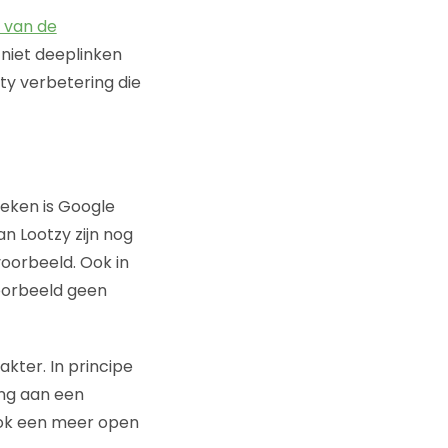
 van de
niet deeplinken
ity verbetering die
oeken is Google
an Lootzy zijn nog
jvoorbeeld. Ook in
voorbeeld geen
kter. In principe
ing aan een
 ook een meer open