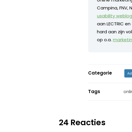
Campina, FNV, NS
usability weblo
aan LECTRIC en 
hard aan zijn v
op o.a.
marketi
Categorie
Ad
Tags
onli
24 Reacties