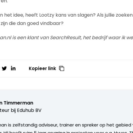
en.
an het idee, heeft Lootzy kans van slagen? Als jullie zoek
 zijn die dan goed vindbaar?
n.nl is een klant van SearchResult, het bedrijf waar ik we
Kopieer link
n Timmerman
teur bij
Eduhub BV
 is zelfstandig adviseur, trainer en spreker op het gebied v
. Hij heeft ruim 5 jaar ervaring in projecten voor o.a. Hyves,