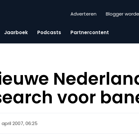
Adverteren
Blogger word
Jaarboek
Podcasts
Partnercontent
nieuwe Nederlan
 search voor ba
9 april 2007, 06:25