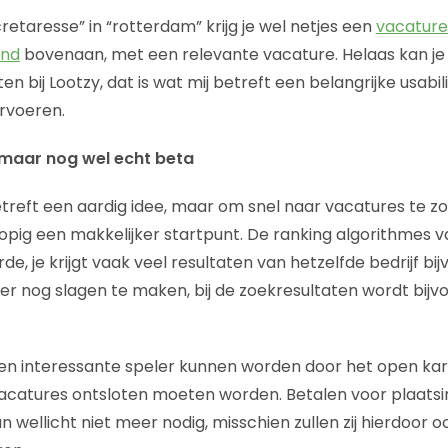
cretaresse” in “rotterdam” krijg je wel netjes een
vacature
and
bovenaan, met een relevante vacature. Helaas kan je 
 bij Lootzy, dat is wat mij betreft een belangrijke usabil
rvoeren.
, maar nog wel echt beta
betreft een aardig idee, maar om snel naar vacatures te z
lopig een makkelijker startpunt. De ranking algorithmes v
de, je krijgt vaak veel resultaten van hetzelfde bedrijf bi
n er nog slagen te maken, bij de zoekresultaten wordt bij
een interessante speler kunnen worden door het open kara
vacatures ontsloten moeten worden. Betalen voor plaats
n wellicht niet meer nodig, misschien zullen zij hierdoor