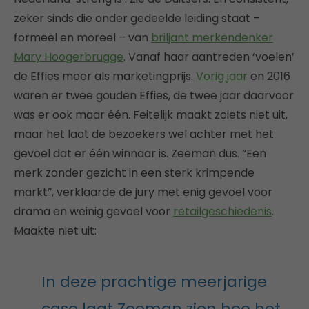
zeker sinds die onder gedeelde leiding staat –
formeel en moreel – van
briljant merkendenker
Mary Hoogerbrugge
. Vanaf haar aantreden ‘voelen’
de Effies meer als marketingprijs.
Vorig jaar
en 2016
waren er twee gouden Effies, de twee jaar daarvoor
was er ook maar één. Feitelijk maakt zoiets niet uit,
maar het laat de bezoekers wel achter met het
gevoel dat er één winnaar is. Zeeman dus. “Een
merk zonder gezicht in een sterk krimpende
markt”, verklaarde de jury met enig gevoel voor
drama en weinig gevoel voor
retailgeschiedenis
.
Maakte niet uit:
In deze prachtige meerjarige
case laat Zeeman zien hoe het