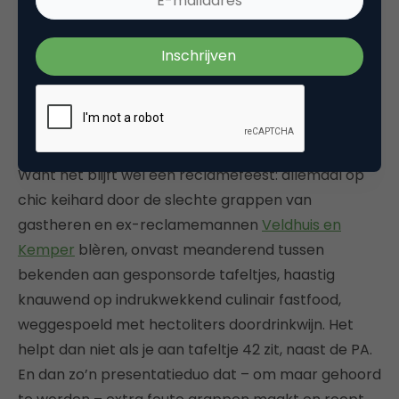
SAN-uitreikingen zijn nóg brakker
Rest de vraag of het in zo’n Concertgebouw een
beetje te harden is. Of je er iets aan mist als je er
niet bent. De ambiance is natuurlijk indrukwekkend,
al komt de sleet er na een paar jaar wel op en zou
een minder pretentieuze setting ook wel passen.
Want het blijft wel een reclamefeest: allemaal op
chic keihard door de slechte grappen van
gastheren en ex-reclamemannen
Veldhuis en
Kemper
blèren, onvast meanderend tussen
bekenden aan gesponsorde tafeltjes, haastig
knauwend op indrukwekkend culinair fastfood,
weggespoeld met hectoliters doordrinkwijn. Het
helpt dan niet als je aan tafeltje 42 zit, naast de PA.
En dan zo’n presentatieduo dat – om maar gehoord