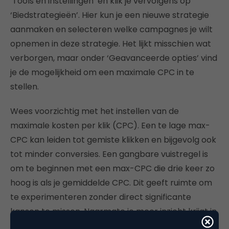
‘Tools en instellingen’ en klik je vervolgens op
‘Biedstrategieën’. Hier kun je een nieuwe strategie
aanmaken en selecteren welke campagnes je wilt
opnemen in deze strategie. Het lijkt misschien wat
verborgen, maar onder ‘Geavanceerde opties’ vind
je de mogelijkheid om een maximale CPC in te
stellen.
Wees voorzichtig met het instellen van de
maximale kosten per klik (CPC). Een te lage max-
CPC kan leiden tot gemiste klikken en bijgevolg ook
tot minder conversies. Een gangbare vuistregel is
om te beginnen met een max-CPC die drie keer zo
hoog is als je gemiddelde CPC. Dit geeft ruimte om
te experimenteren zonder direct significante
kansen te missen. Naarmate je meer inzicht krijgt in
de prestaties kun je de max-CPC aanpassen om