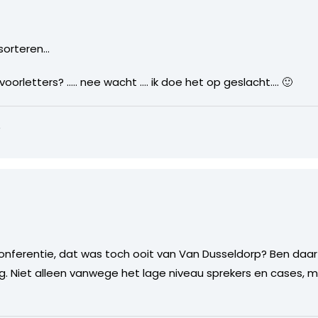
 sorteren…
orletters? ….. nee wacht …. ik doe het op geslacht…. 🙂
8
conferentie, dat was toch ooit van Van Dusseldorp? Ben daa
g. Niet alleen vanwege het lage niveau sprekers en cases, 