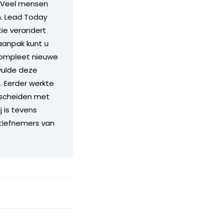
. Veel mensen
n. Lead Today
tie verandert
aanpak kunt u
compleet nieuwe
vulde deze
. Eerder werkte
erscheiden met
 is tevens
nitiefnemers van