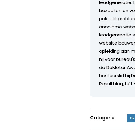
leadgeneratie. 
bezoeken en ver
pakt dit proble
anonieme websit
leadgeneratie 
website bouwen.
opleiding aan m
hij voor bureau'
de DeMeter Awar
bestuurslid bij 
Resultblog, hét
Categorie
Di