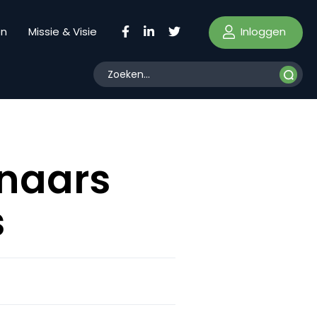
Inloggen
en
Missie & Visie
nnaars
s