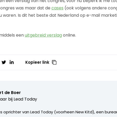
n een verslag van het congres, voor nu beperk ik me to
congres was maar dat de
cases
(ook volgens andere con
 waren. Is dit het beste dat Nederland op e-mail market
nmiddels een
uitgebreid verslag
online.
Kopieer link
rt de Boer
aar bij
Lead Today
is oprichter van Lead Today (voorheen New Kitd), een bureau