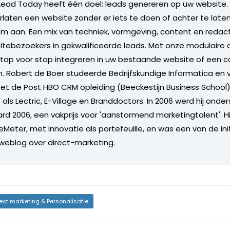
Lead Today heeft één doel: leads genereren op uw website
laten een website zonder er iets te doen of achter te late
em aan. Een mix van techniek, vormgeving, content en redac
ebezoekers in gekwalificeerde leads. Met onze modulaire 
stap voor stap integreren in uw bestaande website of een 
 Robert de Boer studeerde Bedrijfskundige Informatica en 
et de Post HBO CRM opleiding (Beeckestijn Business School)
s als Lectric, E-Village en Branddoctors. In 2006 werd hij ond
d 2006, een vakprijs voor 'aanstormend marketingtalent'. Hij
DeMeter, met innovatie als portefeuille, en was een van de i
 weblog over direct-marketing.
rect marketing & Personalisatie