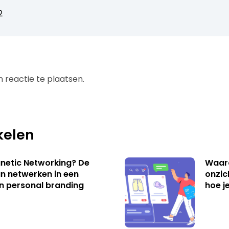
2
 reactie te plaatsen.
kelen
netic Networking? De
Waar
an netwerken in een
onzic
an personal branding
hoe j