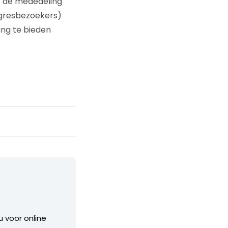
t de mededeling
gresbezoekers)
ing te bieden
 voor online