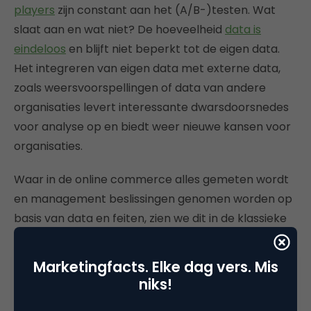
players
zijn constant aan het (A/B-)testen. Wat
slaat aan en wat niet? De hoeveelheid
data is
eindeloos
en blijft niet beperkt tot de eigen data.
Het integreren van eigen data met externe data,
zoals weersvoorspellingen of data van andere
organisaties levert interessante dwarsdoorsnedes
voor analyse op en biedt weer nieuwe kansen voor
organisaties.
Waar in de online commerce alles gemeten wordt
en management beslissingen genomen worden op
basis van data en feiten, zien we dit in de klassieke
fysieke retail nog weinig terug; te vaak worden
beslissingen nog genomen op basis van
Marketingfacts. Elke dag vers. Mis
onderbuikgevoel. En dat terwijl er heden ten dage
niks!
veel
tools en technologieën
zijn om óók in de