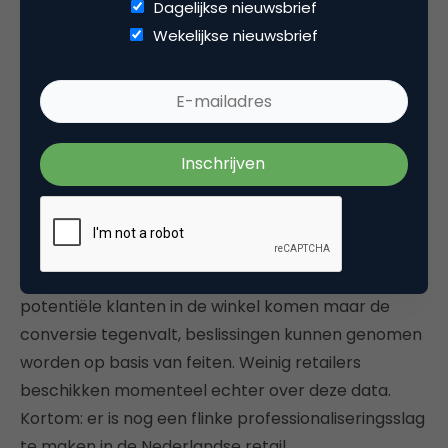
fysieke retail op basis van data te managen.
Dagelijkse nieuwsbrief
Wekelijkse nieuwsbrief
Wanneer je als retailer in staat bent te meten
hoeveel van het winkelend publiek jouw winkel
binnenstapt, wat de looproutes in jouw winkel zijn,
hoeveel procent hiervan uiteindelijk koopt in jouw
winkel, etc. ben je als store manager in staat hierop
te sturen. Marketingcampagnes kunnen beter
gematcht worden met de routes van het winkelend
publiek, verkoopmedewerkers kunnen beter
getraind worden op sales indien blijkt dat er veel
potentiële klanten in de winkel komen maar de
conversie tegenvalt, beslissingen kunnen genomen
worden op basis van feiten. Weinig retailers
beschikken momenteel echter over deze data.
Kortom: er is nog een flinke professionaliseringsslag
te maken in de Nederlandse retail.