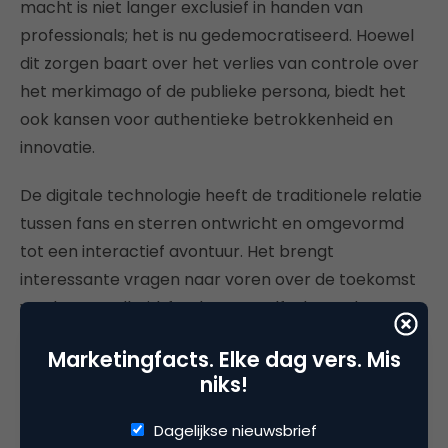
macht is niet langer exclusief in handen van
professionals; het is nu gedemocratiseerd. Hoewel
dit zorgen baart over het verlies van controle over
het merkimago of de publieke persona, biedt het
ook kansen voor authentieke betrokkenheid en
innovatie.
De digitale technologie heeft de traditionele relatie
tussen fans en sterren ontwricht en omgevormd
tot een interactief avontuur. Het brengt
interessante vragen naar voren over de toekomst
van beroemdheid, fandom en zelfs de aard van
creatieve expressie. Wat duidelijk is in dit digitale
Marketingfacts. Elke dag vers. Mis
tijdperk, is dat de relatie tussen fans, merken en
niks!
beroemdheden rijker en complexer is dan ooit
tevoren. Het is geen monoloog meer, maar een
Dagelijkse nieuwsbrief
dialoog die belooft te blijven evolueren in