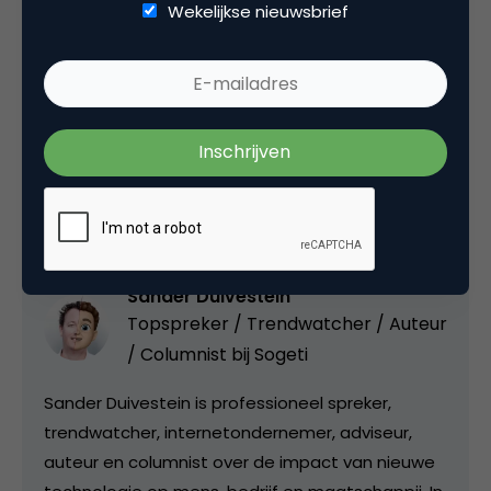
Wekelijkse nieuwsbrief
onverwachte en opwindende richtingen.
Deel dit artikel
Kopieer link
Sander Duivestein
Topspreker / Trendwatcher / Auteur
/ Columnist bij
Sogeti
Sander Duivestein is professioneel spreker,
trendwatcher, internetondernemer, adviseur,
auteur en columnist over de impact van nieuwe