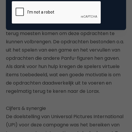
hij de panda’s weten dat hij op zoek was naar
bomen en vroeg hij hen om hulp. Gedurende de
campagneperiode gaf de Lorax hen verschillende
opdrachten. Dat betekent dat kids regelmatig
terug moesten komen om deze opdrachten te
kunnen volbrengen. De opdrachten bestonden o.a.
uit het spelen van een game en het vervullen van
opdrachten die andere Panfu-figuren hen gaven.
Als dank voor hun hulp kregen de spelers virtuele
items toebedeeld, wat een goede motivatie is om
de opdrachten daadwerkelijk uit te voeren en
regelmatig terug te keren naar de Lorax.
Cijfers & synergie
De doelstelling van Universal Pictures International
(UPI) voor deze campagne was het bereiken van