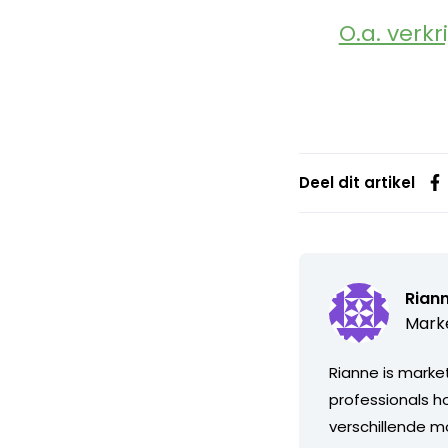
O.a. verk
Deel dit artikel
Riann
Marke
Rianne is marke
professionals h
verschillende m