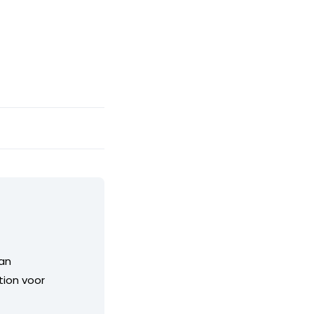
van
tion voor