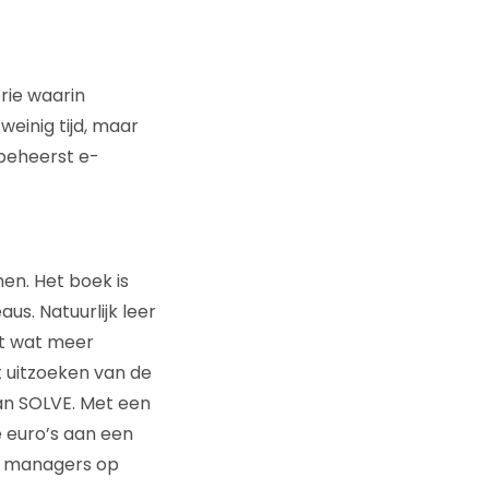
erie waarin
einig tijd, maar
 beheerst e-
en. Het boek is
s. Natuurlijk leer
et wat meer
t uitzoeken van de
an SOLVE. Met een
e euro’s aan een
el managers op