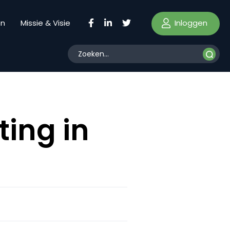
Inloggen
en
Missie & Visie
ting in