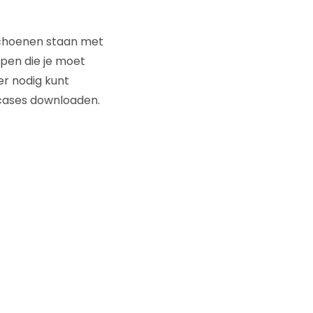
schoenen staan met
pen die je moet
r nodig kunt
kcases downloaden.