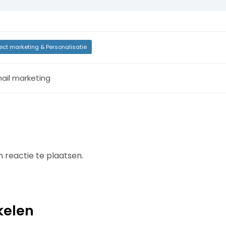
rect marketing & Personalisatie
ail marketing
 reactie te plaatsen.
kelen