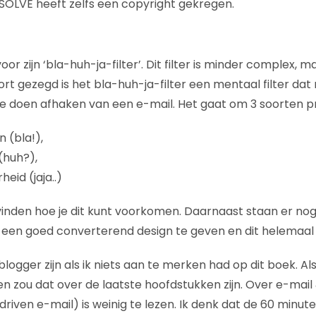
 SOLVE heeft zelfs een copyright gekregen.
voor zijn ‘bla-huh-ja-filter’. Dit filter is minder complex,
Kort gezegd is het bla-huh-ja-filter een mentaal filter d
te doen afhaken van een e-mail. Het gaat om 3 soorten 
 (bla!),
(huh?),
id (jaja..)
 vinden hoe je dit kunt voorkomen. Daarnaast staan er nog
l een goed converterend design te geven en dit helemaal 
logger zijn als ik niets aan te merken had op dit boek. Als 
n zou dat over de laatste hoofdstukken zijn. Over e-mail
riven e-mail) is weinig te lezen. Ik denk dat de 60 minut