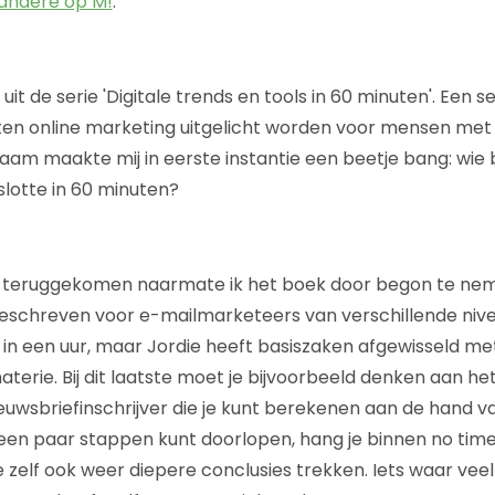
andere op M!
.
 uit de serie 'Digitale trends en tools in 60 minuten'. Een s
ten online marketing uitgelicht worden voor mensen met w
naam maakte mij in eerste instantie een beetje bang: wie
lotte in 60 minuten?
el teruggekomen naarmate ik het boek door begon te nem
geschreven voor e-mailmarketeers van verschillende niveau
ak in een uur, maar Jordie heeft basiszaken afgewisseld m
erie. Bij dit laatste moet je bijvoorbeeld denken aan he
uwsbriefinschrijver die je kunt berekenen aan de hand v
 een paar stappen kunt doorlopen, hang je binnen no tim
je zelf ook weer diepere conclusies trekken. Iets waar ve