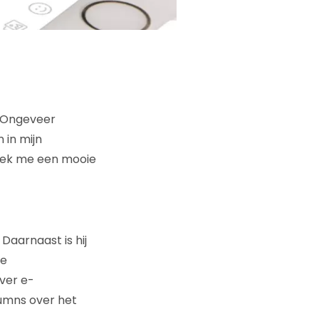
 Ongeveer
 in mijn
 leek me een mooie
Daarnaast is hij
te
ver e-
olumns over het