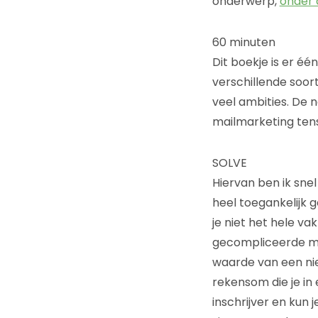
onderwerp,
onder 
60 minuten
Dit boekje is er één
verschillende soor
veel ambities. De 
mailmarketing tens
SOLVE
Hiervan ben ik sn
heel toegankelijk 
je niet het hele v
gecompliceerde mat
waarde van een nie
rekensom die je in
inschrijver en kun 