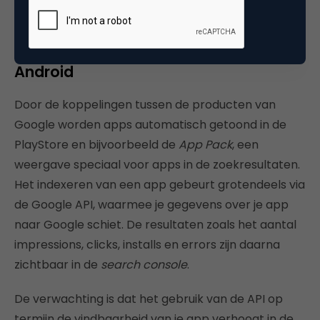
wederom via de voorgenoemde bronnen en via
Google Now/Spotlight.
Android
Door de koppelingen tussen de producten van
Google worden apps automatisch getoond in de
PlayStore en bijvoorbeeld de
App Pack
, een
weergave speciaal voor apps in de zoekresultaten.
Het indexeren van een app gebeurt grotendeels via
de Google API, waarmee je gegevens over je app
naar Google schiet. De resultaten zoals het aantal
impressions, clicks, installs en errors zijn daarna
zichtbaar in de
search
console
.
De verwachting is dat het gebruik van de API op
termijn de vindbaarheid van je app verhoogt in de