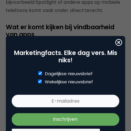
bijvoorbeeld Spotlight of andere apps op mobiele
telefoons komt vaak onder
direct
terecht.
Wat er komt kijken bij vindbaarheid
van apps
Tijdens de keynote werd al aangehaald wat er
Marketingfacts. Elke dag vers. Mis
mogelijk is binnen apps. Je kunt eenvoudig vanuit
niks!
een Whatsappgesprek een afspraak in je agenda
zetten en een reservering doen bij een restaurant,
Dagelijkse nieuwsbrief
zonder dat er een website aan te pas komt.
Wekelijkse nieuwsbrief
Als je een app nog niet geïnstalleerd hebt, kan deze
op drie manieren worden gepromoot, namelijk in de
App- en Playstore, binnen de zoekresultaten of via
externe websites. Is een app wèl al geïnstalleerd, is
het mogelijk de engagement te verhogen,