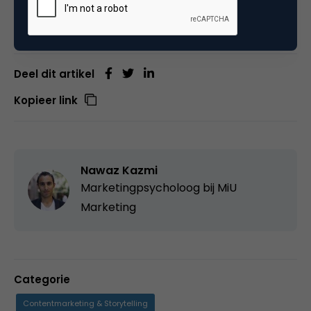
vragen, dan hoor ik die graag!
Deel dit artikel
Kopieer link
Nawaz Kazmi
Marketingpsycholoog bij MiU
Marketing
Categorie
Contentmarketing & Storytelling