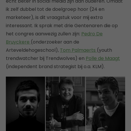
echt beter in social media zijn dan ouderen. Omdat
ik zelf dubbel tot de doelgroep hoor (24 en
marketeer), is dit vraagstuk voor mij extra
interessant. Ik sprak met drie Gentenaren die op
het congres aanwezig zullen zijn:
Pedro De
Bruyckere
(onderzoeker aan de
Arteveldehogeschool),
Tom Palmaerts
(youth
trendwatcher bij Trendwolves) en
Polle de Maagt
(independent brand strategist bij o.a. KLM).