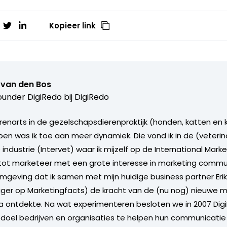
Kopieer link
 van den Bos
under DigiRedo bij
DigiRedo
erenarts in de gezelschapsdierenpraktijk (honden, katten en k
en was ik toe aan meer dynamiek. Die vond ik in de (veterin
ndustrie (Intervet) waar ik mijzelf op de International Marke
tot marketeer met een grote interesse in marketing commun
omgeving dat ik samen met mijn huidige business partner Erik
gger op Marketingfacts) de kracht van de (nu nog) nieuwe 
 ontdekte. Na wat experimenteren besloten we in 2007 Dig
s doel bedrijven en organisaties te helpen hun communicatie