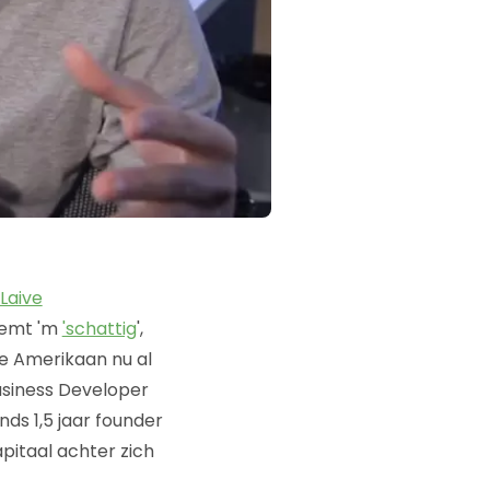
 Laive
emt 'm
'schattig
',
rige Amerikaan nu al
usiness Developer
sinds 1,5 jaar founder
pitaal achter zich