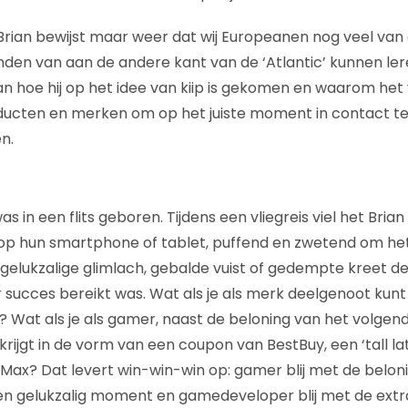
rian bewijst maar weer dat wij Europeanen nog veel van
ienden van aan de andere kant van de ‘Atlantic’ kunnen l
an hoe hij op het idee van kiip is gekomen en waarom he
oducten en merken om op het juiste moment in contact 
n.
as in een flits geboren. Tijdens een vliegreis viel het Bria
p hun smartphone of tablet, puffend en zwetend om het 
 gelukzalige glimlach, gebalde vuist of gedempte kreet de
succes bereikt was. Wat als je als merk deelgenoot kunt 
Wat als je als gamer, naast de beloning van het volgend
rijgt in de vorm van een coupon van BestBuy, een ‘tall la
 Max? Dat levert win-win-win op: gamer blij met de beloni
en gelukzalig moment en gamedeveloper blij met de extr