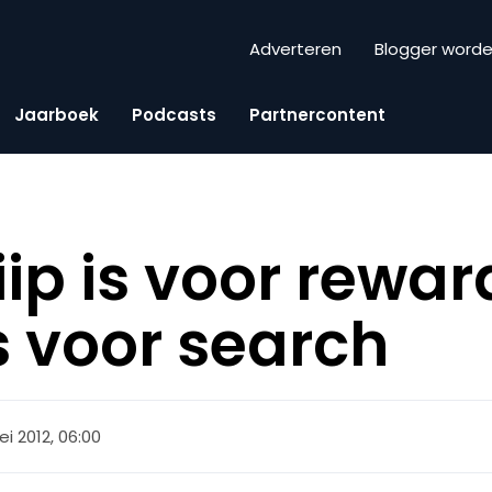
Adverteren
Blogger word
Jaarboek
Podcasts
Partnercontent
iip is voor rewa
s voor search
ei 2012, 06:00