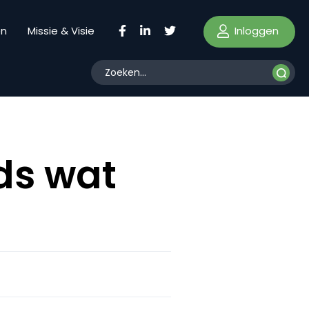
Inloggen
en
Missie & Visie
rds wat