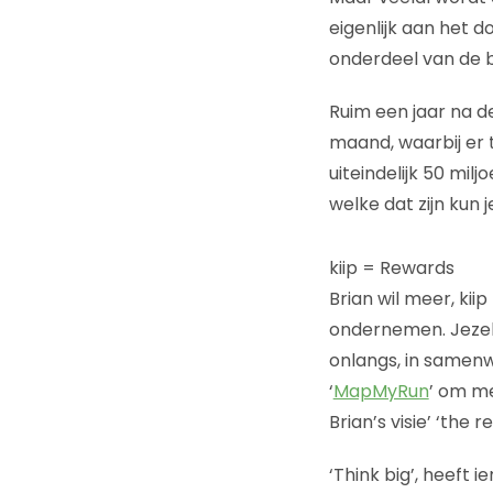
eigenlijk aan het d
onderdeel van de b
Ruim een jaar na de
maand, waarbij er 
uiteindelijk 50 milj
welke dat zijn kun 
kiip = Rewards
Brian wil meer, kii
ondernemen. Jezelf
onlangs, in samenw
‘
MapMyRun
’ om me
Brian’s visie’ ‘the
‘Think big’, heeft i