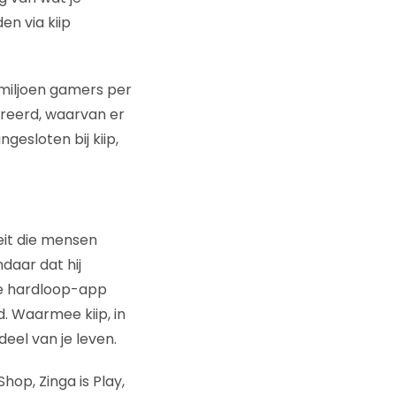
en via kiip
5 miljoen gamers per
treerd, waarvan er
ngesloten bij kiip,
teit die mensen
daar dat hij
re hardloop-app
. Waarmee kiip, in
eel van je leven.
hop, Zinga is Play,