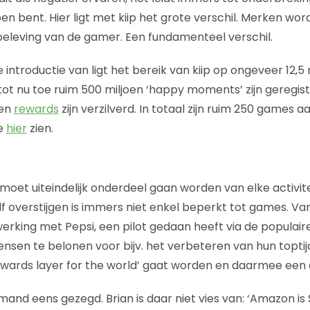
oen bent. Hier ligt met kiip het grote verschil. Merken word
eleving van de gamer. Een fundamenteel verschil.
 introductie van ligt het bereik van kiip op ongeveer 12,
tot nu toe ruim 500 miljoen ‘happy moments’ zijn geregis
oen
rewards
zijn verzilverd. In totaal zijn ruim 250 games aa
je
hier
zien.
p moet uiteindelijk onderdeel gaan worden van elke activi
 overstijgen is immers niet enkel beperkt tot games. Van
erking met Pepsi, een pilot gedaan heeft via de populai
nsen te belonen voor bijv. het verbeteren van hun toptijd
 rewards layer for the world’ gaat worden en daarmee een d
emand eens gezegd. Brian is daar niet vies van: ‘Amazon is S