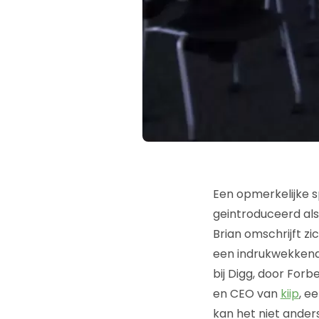
Een opmerkelijke s
geintroduceerd als
Brian omschrijft zic
een indrukwekkende
bij Digg, door Forb
en CEO van
kiip
, e
kan het niet ander