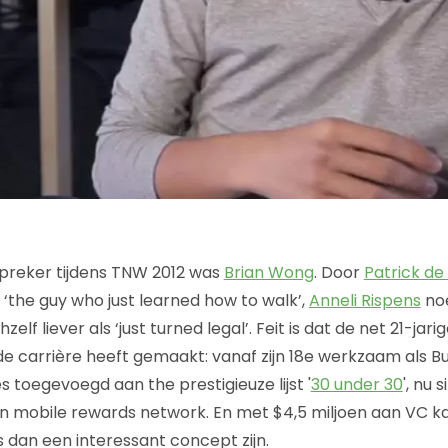
preker tijdens TNW 2012 was
Brian Wong
. Door
Patrick de
 ‘the guy who just learned how to walk’,
Anneli Rispens
no
hzelf liever als ‘just turned legal’. Feit is dat de net 21-ja
 carrière heeft gemaakt: vanaf zijn 18e werkzaam als B
es toegevoegd aan the prestigieuze lijst '
30 under 30
', nu 
en mobile rewards network. En met $4,5 miljoen aan VC ka
s dan een interessant concept zijn.