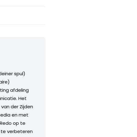
leiner spul)
aire)
ting afdeling
icatie. Het
 van der Zijden
media en met
iRedo op te
 te verbeteren