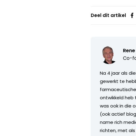
Deel dit artikel
Rene
Co-fo
Na 4 jaar als di
gewerkt te hebb
farmaceutische i
ontwikkeld heb 
was ook in die 
(ook actief blo
name rich media
richten, met al