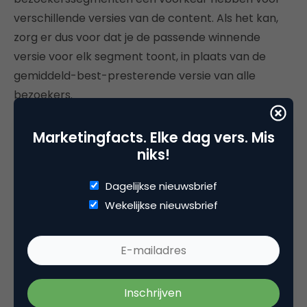
verschillende versies van de content. Als het kan,
zorg er dus voor dat je de passende winnende
versie voor elk segment toont, in plaats van de
gemiddeld-best-presterende versie van alle
bezoekers.
Over het algemeen moet je hetzelfde idee of
Marketingfacts. Elke dag vers. Mis
dezelfde aanpak opnieuw testen in verschillende
niks!
settings. Als je drie of vier keer een positief
resultaat hebt gezien, dan kan je het winnende
Dagelijkse nieuwsbrief
element als je standaard uitgangspunt gebruiken
Wekelijkse nieuwsbrief
voor toekomstige redesigns.
Tim Ash is op 11 september één van de sprekers op
de
Online Dialogue Days
. Wil je van internationale
topsprekers de laatste insights horen over