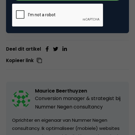
conversie-optimalisatie en persuasion? Kom dan
ook naar dit unieke event op een unieke locatie.
Deel dit artikel
Kopieer link
Maurice Beerthuyzen
Conversion manager & strategist bij
Nummer Negen consultancy
Oprichter en eigenaar van Nummer Negen
consultancy. Ik optimaliseer (mobiele) websites