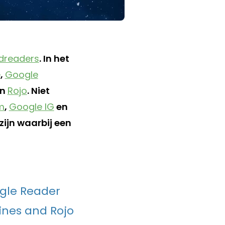
edreaders
. In het
e
,
Google
n
Rojo
. Niet
m
,
Google IG
en
zijn waarbij een
ogle Reader
lines and Rojo