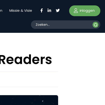
Inloggen
en
Missie & Visie
 Readers