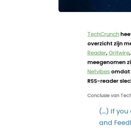
TechCrunch
hee
overzicht zijn
Reader
,
Gritwire
meegenomen zij
Netvibes
omdat d
RSS-reader slech
Conclusie van Tec
(…) If yo
and FeedL