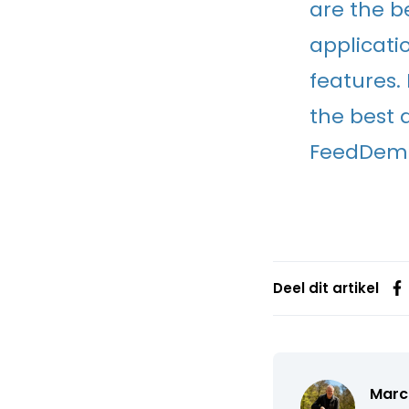
are the be
applicati
features.
the best 
FeedDemo
Deel dit artikel
Marc