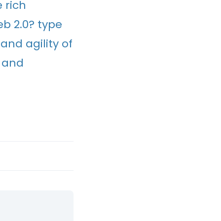
 rich
eb 2.0? type
nd agility of
e and