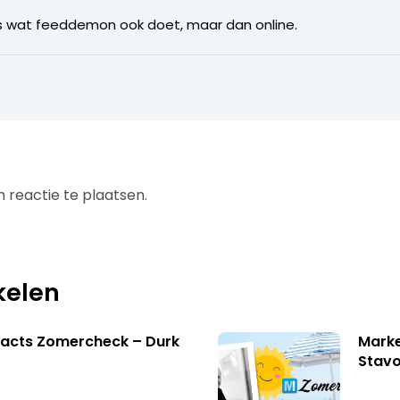
us wat feeddemon ook doet, maar dan online.
 reactie te plaatsen.
kelen
facts Zomercheck – Durk
Marke
Stavo