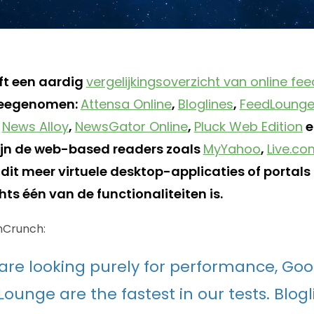
ft een aardig
vergelijkingsoverzicht van online fe
 meegenomen:
Attensa Online
,
Bloglines
,
FeedLoung
,
News Alloy
,
NewsGator Online
,
Pluck Web Edition
e
n de web-based readers zoals
MyYahoo
,
Live.co
it meer virtuele desktop-applicaties of portals 
ts één van de functionaliteiten is.
hCrunch:
u are looking purely for performance, Go
ounge are the fastest in our tests. Blog