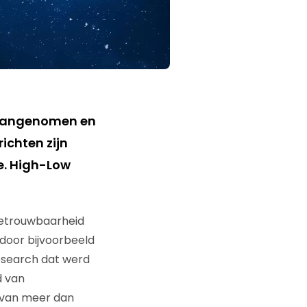
 aangenomen en
ichten zijn
ee. High-Low
betrouwbaarheid
 door bijvoorbeeld
Research dat werd
d van
e van meer dan