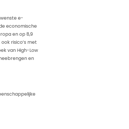
gewenste e-
t de economische
uropa en op 8,9
ook risico’s met
zoek van High-Low
n meebrengen en
eenschappelijke