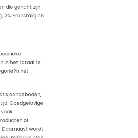
 die gericht zijn
, 2% Franstalig en
ecifieke
 in het totaal te
egorie?n het
ratis aangeboden,
tijd. Goedgelovige
 vaak
producten of
. Daarnaast wordt
ieel misbruik. Ook