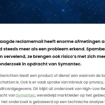
raagde reclamemail heeft enorme afmetingen
d steeds meer als een probleem erkend. Spamber
en vervelend, ze brengen ook risico’s met zich m
onderzoek in opdracht van Symantec.
berichten biedt een product of dienst aan waarvan de 
 schatten is. Ook is er vaak sprake van inbreuk op privacy,
ditcardgegevens. Dit blijkt uit onderzoek van High-Low 
racht van
Symantec
, wereldwijd marktleider op het gebie
g. Het onderzoek is gebaseerd op een technische analys