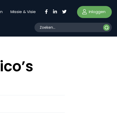
Inloggen
en
Missie & Visie
ico’s