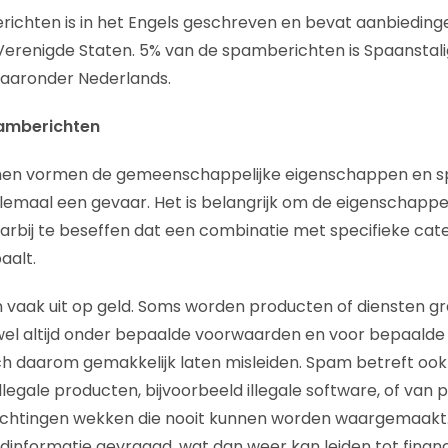
ichten is in het Engels geschreven en bevat aanbiedingen
Verenigde Staten. 5% van de spamberichten is Spaanstalig
waaronder Nederlands.
pamberichten
men vormen de gemeenschappelijke eigenschappen en sp
llemaal een gevaar. Het is belangrijk om de eigenschappen
rbij te beseffen dat een combinatie met specifieke cat
aalt.
 vaak uit op geld. Soms worden producten of diensten g
ijwel altijd onder bepaalde voorwaarden en voor bepaalde 
h daarom gemakkelijk laten misleiden. Spam betreft ook
legale producten, bijvoorbeeld illegale software, of van 
achtingen wekken die nooit kunnen worden waargemaakt
dinformatie gevraagd, wat dan weer kan leiden tot financ