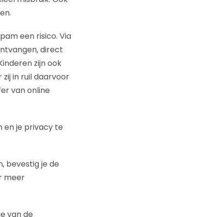
en.
pam een risico. Via
ntvangen, direct
Kinderen zijn ook
j in ruil daarvoor
fer van online
en je privacy te
 bevestig je de
ar meer
je van de