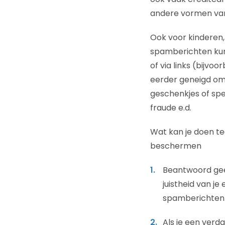
andere vormen van
Ook voor kinderen,
spamberichten kun
of via links (bijvo
eerder geneigd om 
geschenkjes of spel
fraude e.d.
Wat kan je doen t
beschermen
Beantwoord gee
juistheid van j
spamberichten 
Als je een verda