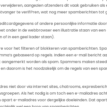
n verwijderen, aangezien afzenders dit vaak gebruiken al
tvanger te verifi?ren, wat nog meer spamberichten tot 
reditcardgegevens of andere persoonlijke informatie door
et onder in de webbrowser een illustratie staan van een 
jn of in een geel kader staan).
e voor het filteren of blokkeren van spamberichten. Spamf
mma’s gebaseerd op regels. Indien een e-mail bericht aa
et aangemerkt worden als spam. Spammers maken steed
n daarom is het noodzakelijk om de regels van een spam
res niet door via internet sites, chatrooms, expresbericht
sgroepen. Als het nodig is om toch een e-mailadres acht
 apart e-mailadres voor dergelijke doeleinden. Dat apar
chijnlijk wel een bron van spamberichten.