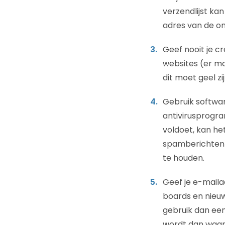
verzendlijst ka
adres van de on
Geef nooit je c
websites (er mo
dit moet geel zi
Gebruik softwar
antivirusprogra
voldoet, kan h
spamberichten e
te houden.
Geef je e-mailad
boards en nieuw
gebruik dan een
wordt dan waars