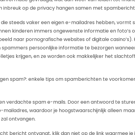
 inbreuk op de privacy hangen samen met spambericht
 die steeds vaker een eigen e-mailadres hebben, vormt s
nen kinderen immers ongewenste informatie en foto’s o
orbeeld naar pornografische websites of digitale casino’s). 
spammers persoonlijke informatie te bezorgen wanneer zi
letjes krijgen, en ze worden ook makkelijker het slachtof
egen spam?: enkele tips om spamberichten te voorkomen 
n verdachte spam e-mails. Door een antwoord te sturen,
e e-mailadres, waardoor je hoogstwaarschijnlijk alleen ma
zal ontvangen.
cht bericht ontvangt, klik dan niet op de link waarmee je 