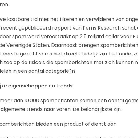
ten.
 we kostbare tijd met het filteren en verwijderen van on
n recent gepubliceerd rapport van Ferris Research scha
 door spam werd veroorzaakt op 2,5 miljard dollar voor E
r de Verenigde Staten. Daarnaast brengen spamberichten 
 eerste gezicht soms niet direct duidelijk zijn. Het onder
ch toe op de risico’s die spamberichten met zich kunne
delen in een aantal categorie?n.
ke eigenschappen en trends
n meer dan 10.000 spamberichten komen een aantal gem
lgemene trends naar voren. De belangrijkste zijn:
spamberichten bieden een product of dienst aan