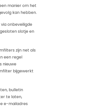
s een manier om het
gevolg kan hebben.
 via onbeveiligde
gesloten slotje en
ilters zijn net als
n een regel
s nieuwe
filter bijgewerkt
en, bulletin
er te laten,
te e-mailadres