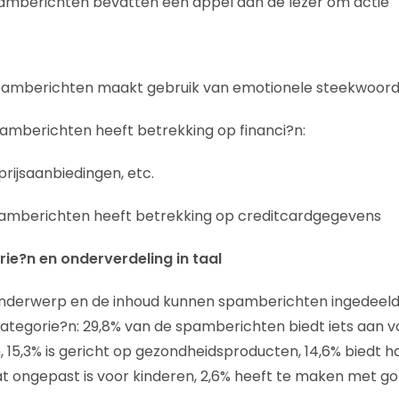
pamberichten bevatten een appel aan de lezer om actie
pamberichten maakt gebruik van emotionele steekwoor
amberichten heeft betrekking op financi?n:
 prijsaanbiedingen, etc.
pamberichten heeft betrekking op creditcardgegevens
ie?n en onderverdeling in taal
onderwerp en de inhoud kunnen spamberichten ingedeeld
categorie?n: 29,8% van de spamberichten biedt iets aan vo
, 15,3% is gericht op gezondheidsproducten, 14,6% biedt 
t ongepast is voor kinderen, 2,6% heeft te maken met go