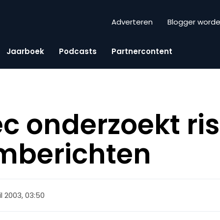
Adverteren
Blogger word
Jaarboek
Podcasts
Partnercontent
 onderzoekt ris
mberichten
il 2003, 03:50