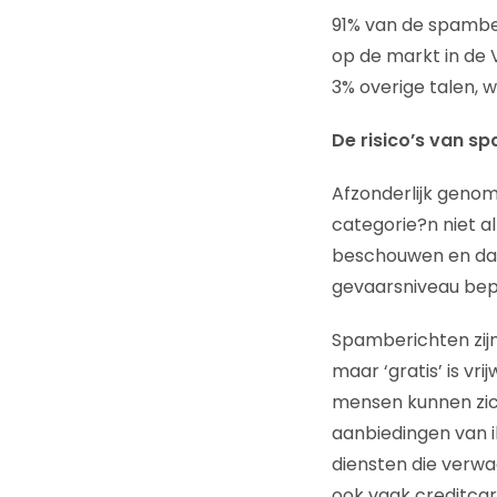
91% van de spamber
op de markt in de 
3% overige talen, 
De risico’s van s
Afzonderlijk geno
categorie?n niet a
beschouwen en daa
gevaarsniveau bep
Spamberichten zijn
maar ‘gratis’ is vr
mensen kunnen zic
aanbiedingen van il
diensten die verw
ook vaak creditcar