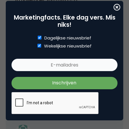
26 november 2005 om 15:57
Marketingfacts. Elke dag vers. Mis
niks!
Hmm
Dagelijkse nieuwsbrief
Wekelijkse nieuwsbrief
Volgens mij doet je gevonden manier t niet
meer 😛
Maar mooi gemaakt, erg flauw ook van ze om
t zo te maken dat het niet lukt
29 november 2005 om 16:15