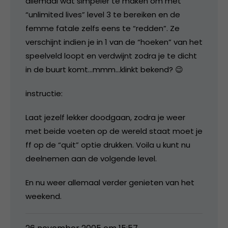
allemaal wat simpeler te maken om met
“unlimited lives” level 3 te bereiken en de
femme fatale zelfs eens te “redden”. Ze
verschijnt indien je in 1 van de “hoeken” van het
speelveld loopt en verdwijnt zodra je te dicht
in de buurt komt…mmm…klinkt bekend? 😉
instructie:
Laat jezelf lekker doodgaan, zodra je weer
met beide voeten op de wereld staat moet je
ff op de “quit” optie drukken. Voila u kunt nu
deelnemen aan de volgende level.
En nu weer allemaal verder genieten van het
weekend.