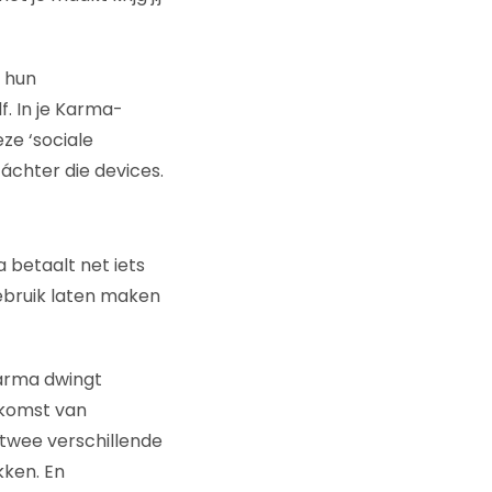
a hun
. In je Karma-
ze ‘sociale
áchter die devices.
 betaalt net iets
gebruik laten maken
Karma dwingt
e komst van
twee verschillende
kken. En