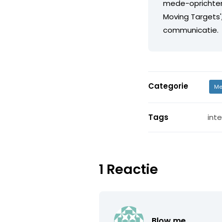
mede-oprichter v
Moving Targets'
communicatie.
Categorie
Me
Tags
int
1 Reactie
Blow me