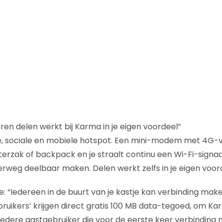
ren delen werkt bij Karma in je eigen voordeel”
e, sociale en mobiele hotspot. Een mini-modem met 4G-v
hterzak of backpack en je straalt continu een Wi-Fi-signaal
derweg deelbaar maken. Delen werkt zelfs in je eigen voor
oe: “Iedereen in de buurt van je kastje kan verbinding ma
bruikers’ krijgen direct gratis 100 MB data-tegoed, om Kar
edere gastgebruiker die voor de eerste keer verbinding met