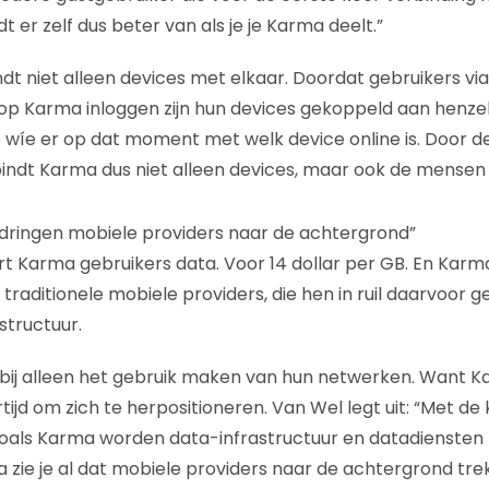
t er zelf dus beter van als je je Karma deelt.”
t niet alleen devices met elkaar. Doordat gebruikers vi
 Karma inloggen zijn hun devices gekoppeld aan henzelf
o wíe er op dat moment met welk device online is. Door de
ndt Karma dus niet alleen devices, maar ook de mensen 
dringen mobiele providers naar de achtergrond”
rt Karma gebruikers data. Voor 14 dollar per GB. En Karma
traditionele mobiele providers, die hen in ruil daarvoor 
structuur.
et bij alleen het gebruik maken van hun netwerken. Want 
rtijd om zich te herpositioneren. Van Wel legt uit: “Met d
oals Karma worden data-infrastructuur en datadiensten 
a zie je al dat mobiele providers naar de achtergrond tre