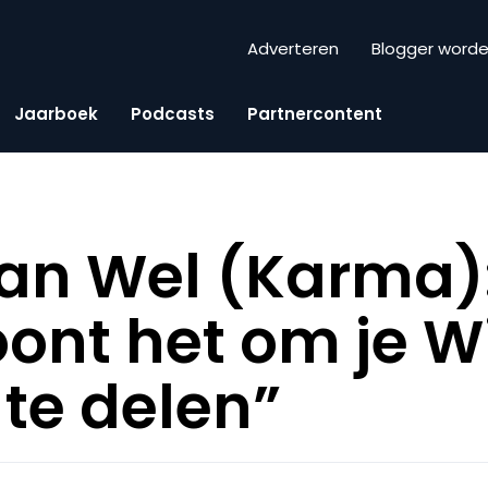
Adverteren
Blogger word
Jaarboek
Podcasts
Partnercontent
an Wel (Karma): 
ont het om je W
te delen”