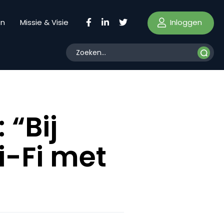
Inloggen
en
Missie & Visie
“Bij
i-Fi met