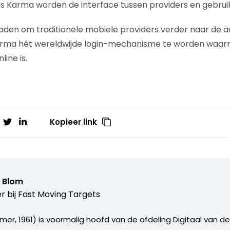
ls Karma worden de interface tussen providers en gebruik
aden om traditionele mobiele providers verder naar de 
arma hét wereldwijde login-mechanisme te worden waarm
line is.
Kopieer link
n Blom
r bij
Fast Moving Targets
mer, 1961) is voormalig hoofd van de afdeling Digitaal van d