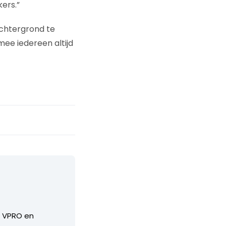
ers.”
achtergrond te
ee iedereen altijd
e VPRO en