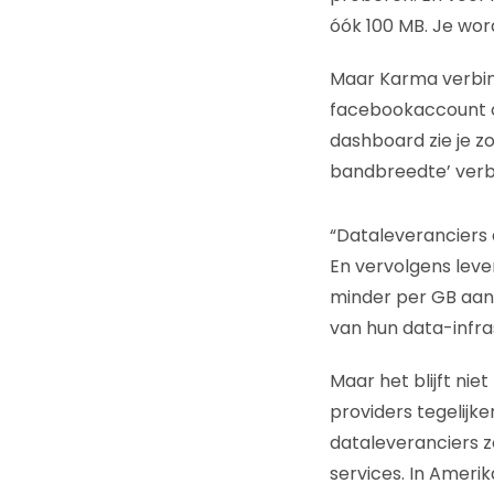
óók 100 MB. Je word
Maar Karma verbind
facebookaccount op
dashboard zie je z
bandbreedte’ verbi
“Dataleveranciers 
En vervolgens leve
minder per GB aan 
van hun data-infra
Maar het blijft ni
providers tegelijke
dataleveranciers z
services. In Amerik