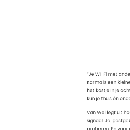
“Je Wi-Fi met ande
Karma is een klein
het kastje in je ac
kun je thuis én on
Van Wel legt uit h
signaal. Je ‘gastge
proberen. En voor i