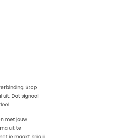
erbinding. Stop
 uit. Dat signaal
deel.
ken met jouw
ma uit te
 je maakt krijg jij