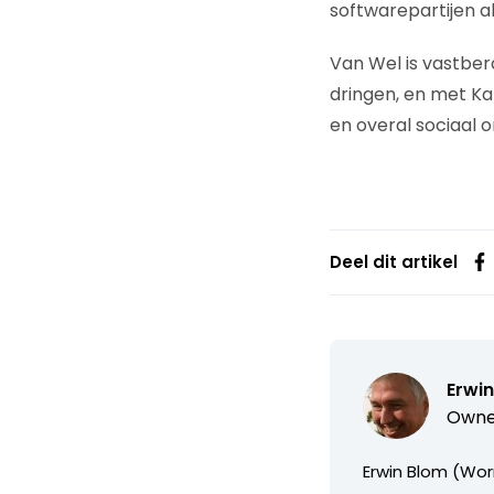
softwarepartijen a
Van Wel is vastber
dringen, en met K
en overal sociaal on
Deel dit artikel
Erwi
Owne
Erwin Blom (Wor