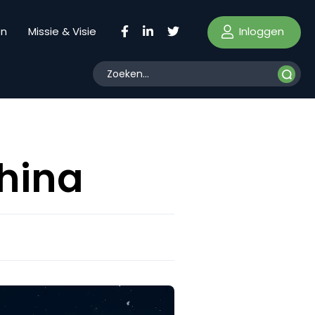
Inloggen
en
Missie & Visie
China