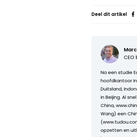
Deel dit artikel
Marc 
CEO b
Na een studie E
hoofdkantoor in
Duitsland, Indo
in Beijing. Al s
China, www.chi
Wang) een Chine
(www.tudou.com)
opzetten en ui