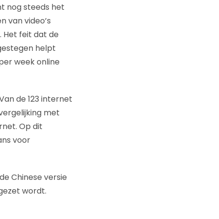
nt nog steeds het
en van video’s
 Het feit dat de
 gestegen helpt
 per week online
an de 123 internet
vergelijking met
rnet. Op dit
ans voor
de Chinese versie
gezet wordt.