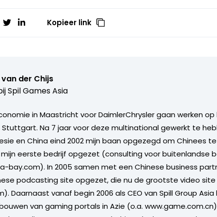
Kopieer link
van der Chijs
ij
Spil Games Asia
conomie in Maastricht voor DaimlerChrysler gaan werken op
 Stuttgart. Na 7 jaar voor deze multinational gewerkt te heb
nesie en China eind 2002 mijn baan opgezegd om Chinees t
nel mijn eerste bedrijf opgezet (consulting voor buitenlandse b
na-bay.com). In 2005 samen met een Chinese business part
se podcasting site opgezet, die nu de grootste video site i
. Daarnaast vanaf begin 2006 als CEO van Spill Group Asia
tbouwen van gaming portals in Azie (o.a. www.game.com.cn)