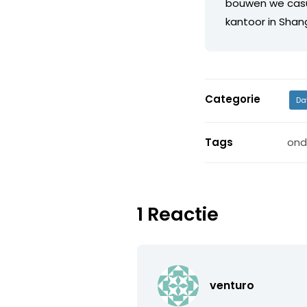
bouwen we casua
kantoor in Shan
Categorie
Da
Tags
ond
1 Reactie
venturo