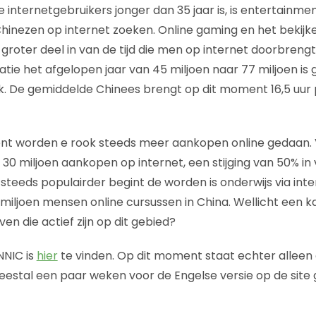
 internetgebruikers jonger dan 35 jaar is, is entertainme
Chinezen op internet zoeken. Online gaming en het bekijk
roter deel in van de tijd die men op internet doorbrengt.
ie het afgelopen jaar van 45 miljoen naar 77 miljoen is
 ook. De gemiddelde Chinees brengt op dit moment 16,5 uur
nt worden e rook steeds meer aankopen online gedaan. V
30 miljoen aankopen op internet, een stijging van 50% in 
 steeds populairder begint de worden is onderwijs via inte
iljoen mensen online cursussen in China. Wellicht een k
en die actief zijn op dit gebied?
NNIC is
hier
te vinden. Op dit moment staat echter alleen 
meestal een paar weken voor de Engelse versie op de site 