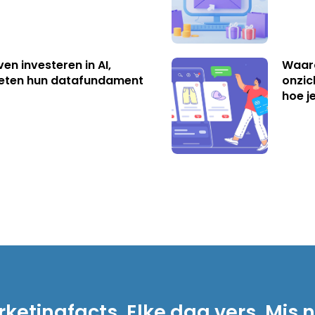
ven investeren in AI,
Waar
eten hun datafundament
onzic
hoe j
ketingfacts. Elke dag vers. Mis n