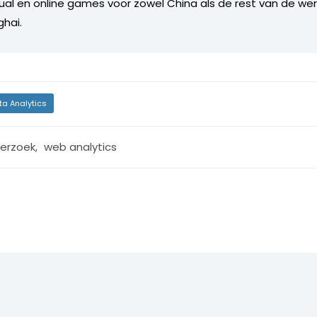
l en online games voor zowel China als de rest van de were
ghai.
ta Analytics
erzoek
,
web analytics