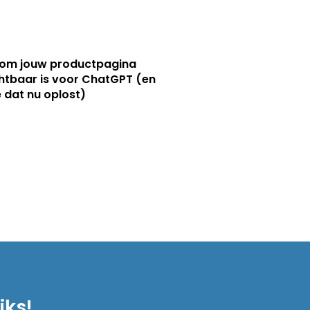
om jouw productpagina
htbaar is voor ChatGPT (en
e dat nu oplost)
iks!