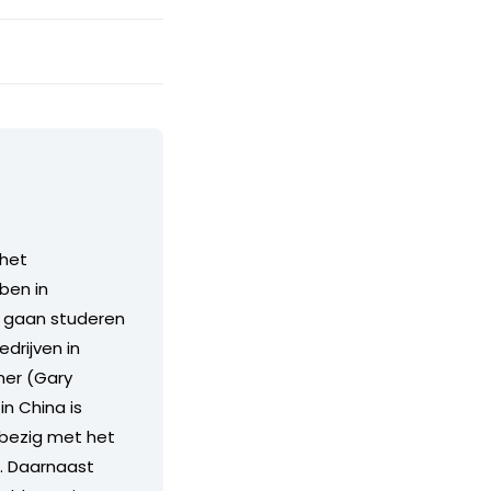
 het
ben in
e gaan studeren
edrijven in
ner (Gary
n China is
 bezig met het
. Daarnaast