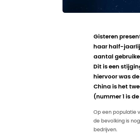
Gisteren prese
haar half-jaarli
aantal gebruiker
Dit is een stijgi
hiervoor was de
China is het twe
(nummer 1 is d
Op een populatie va
de bevolking is nog
bedrijven.