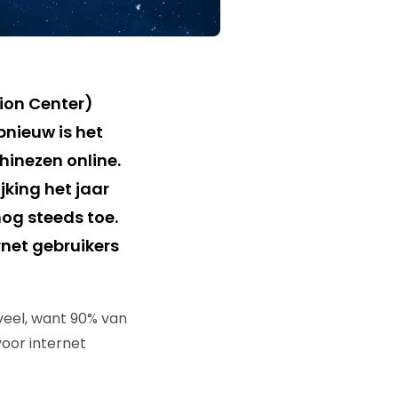
ion Center)
pnieuw is het
Chinezen online.
jking het jaar
nog steeds toe.
rnet gebruikers
 veel, want 90% van
voor internet