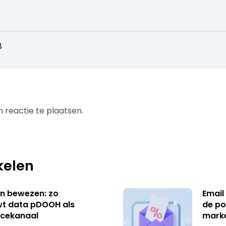
8
 reactie te plaatsen.
kelen
n bewezen: zo
Email
t data pDOOH als
de po
cekanaal
mark