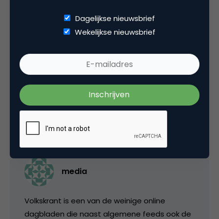
Dagelijkse nieuwsbrief
Wekelijkse nieuwsbrief
jeroenmirck
Volkskrant massa én customized? Hoe doen
ze dat! 😉
27 januari 2006 om 07:33
media
Volkskrant is een van de weinige online
dagbladen die naast algemene feeds ook de