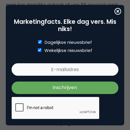
nam het dagelijks gebruik af van 59 procent naar
53 procent.
Marketingfacts. Elke dag vers. Mis
niks!
YouTube & Pinterest groeien
onverstoord door
Dagelijkse nieuwsbrief
Met 9,3 miljoen Nederlanders (+2 procent) is
Wekelijkse nieuwsbrief
YouTube het op twee na grootste social media
platform in Nederland. Ook stijgt de intensiteit van
het gebruik. Het aantal mensen dat dagelijks
YouTube gebruikt steeg van 3,1 miljoen in 2021 naar
3,5 miljoen Nederlanders in 2022, een groei van 14
procent. Ook hier zien we weer een opvallend
verschil tussen jongeren (15-19 jarigen) en 20-29
jarigen. Onder jongeren nam het dagelijks gebruik
licht af, en onder 20-29-jarigen nam het flink toe.