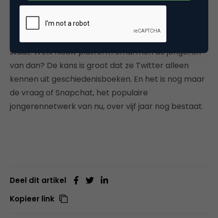
Het feit dat Snapchat binnen vijf jaar van niets naar
honderden miljoenen gebruikers is gegaan, geeft
aan dat we niet weten wat ons morgen te wachten
staat. Welk nieuw platform omarmen de jongeren
van dan? De kans is groot dat ze Twitter alleen
kennen uit geschiedenisboeken. En het is nog maar
de vraag of Snapchat, het populaire
jongerennetwerk van nu, over vijf jaar nog bestaat.
Deel dit artikel
Kopieer link