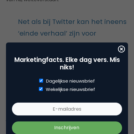
Net als bij Twitter kan het ineens
‘einde verhaal’ zijn voor
Snapchat.
Marketingfacts. Elke dag vers. Mis
niks!
Dagelijkse nieuwsbrief
Net als bij Twitter kan het namelijk ineens ‘einde
Wekelijkse nieuwsbrief
verhaal’ zijn. Twitter biedt nog steeds relevantie en
uitkomst door het professionele netwerk, maar we
weten dat de gouden jaren voorbij zijn. Juist
jongeren, die een platform de toekomst kunnen
bieden, haken af of kiezen niet voor Twitter.