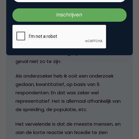
Bas
278 respondenten kan representatief zijn,
maar op basis van de uitkomst van de
bekendheid van weblogs lijkt dit me in dit
geval niet zo te zijn.
Als onderzoeker heb ik ooit een onderzoek
gedaan, kwantitatief, op basis van 6
respondenten. En dat was zeker wel
representatief. Het is allemaal afhankelijk van
de spreiding, de populatie, etc.
Het vervelende is dat de meeste mensen, en
aan de korte reactie van Noedie te zien