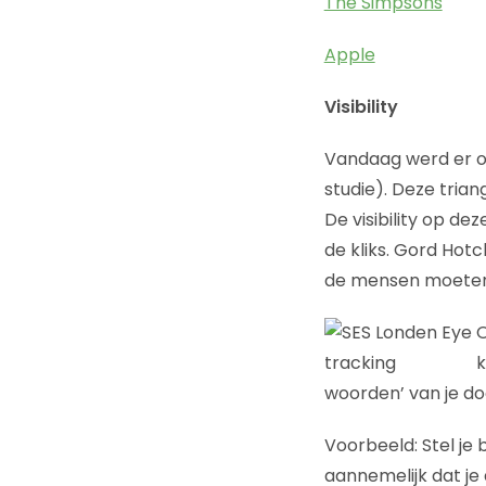
The Simpsons
Apple
Visibility
Vandaag werd er 
studie). Deze tria
De visibility op dez
de kliks. Gord Hotc
de mensen moeten 
O
k
woorden’ van je doe
Voorbeeld: Stel je 
aannemelijk dat je