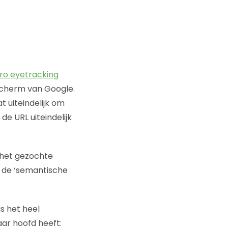
ro eyetracking
nscherm van Google.
at uiteindelijk om
de URL uiteindelijk
t het gezochte
je de ‘semantische
is het heel
ar hoofd heeft: