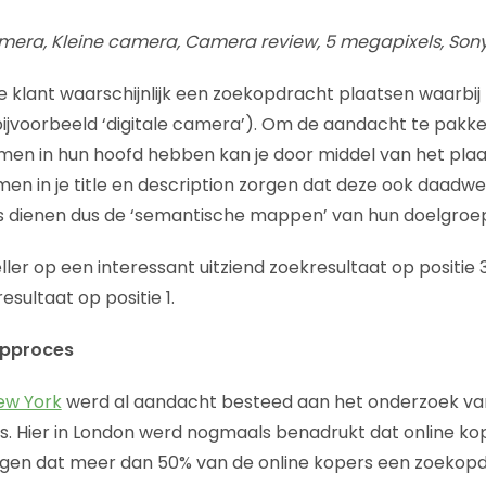
mera, Kleine camera, Camera review, 5 megapixels, Sony
e klant waarschijnlijk een zoekopdracht plaatsen waarbij h
ijvoorbeeld ‘digitale camera’). Om de aandacht te pakk
men in hun hoofd hebben kan je door middel van het pla
n in je title en description zorgen dat deze ook daadwerk
rs dienen dus de ‘semantische mappen’ van hun doelgroe
ller op een interessant uitziend zoekresultaat op positie
resultaat op positie 1.
opproces
New York
werd al aandacht besteed aan het onderzoek v
 Hier in London werd nogmaals benadrukt dat online kope
ggen dat meer dan 50% van de online kopers een zoekopd