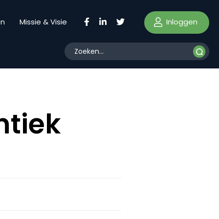
Inloggen
en
Missie & Visie
ntiek