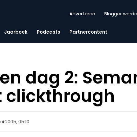
Adverteren
Blogger word
Jaarboek
Podcasts
Partnercontent
en dag 2: Sema
 clickthrough
uni 2005, 05:10