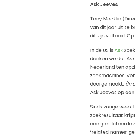
Ask Jeeves
Tony Macklin (Dire
van dit jaar uit te 
dit zijn voltooid.
In de US is
Ask
zoek
denken we dat Ask 
Nederland ten opzi
zoekmachines. Verd
doorgemaakt.
(In 
Ask Jeeves op een 
Sinds vorige week h
zoekresultaat krij
een gerelateerde z
‘related names’ g