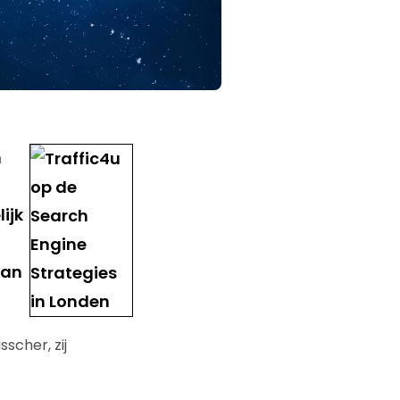
n
ijk
van
scher, zij