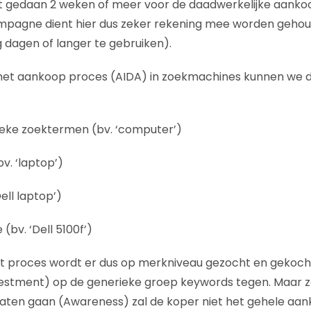
gedaan 2 weken of meer voor de daadwerkelijke aankoop.
mpagne dient hier dus zeker rekening mee worden gehou
g dagen of langer te gebruiken).
r het aankoop proces (AIDA) in zoekmachines kunnen we 
eke zoektermen (bv. ‘computer’)
bv. ‘laptop’)
ell laptop’)
(bv. ‘Dell 5100f’)
it proces wordt er dus op merkniveau gezocht en gekocht
vestment) op de generieke groep keywords tegen. Maar 
laten gaan (Awareness) zal de koper niet het gehele aa