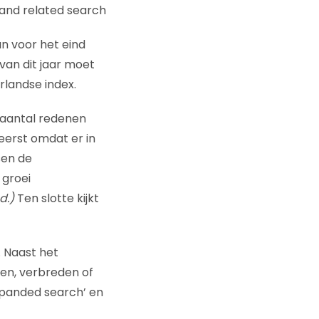
n voor het eind
 van dit jaar moet
rlandse index.
aantal redenen
eerst omdat er in
sen de
 groei
d.)
Ten slotte kijkt
’. Naast het
nen, verbreden of
xpanded search’ en