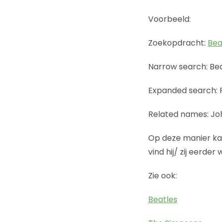
Voorbeeld:
Zoekopdracht:
Bea
Narrow search: Bea
Expanded search: R
Related names: Jo
Op deze manier kan
vind hij/ zij eerder 
Zie ook:
Beatles