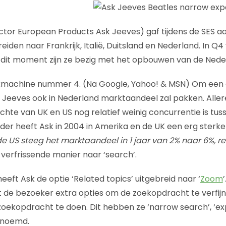
ctor European Products Ask Jeeves) gaf tijdens de SES aa
breiden naar Frankrijk, Italië, Duitsland en Nederland. In Q4
 Op dit moment zijn ze bezig met het opbouwen van de Nede
machine nummer 4. (Na Google, Yahoo! & MSN) Om een 
Jeeves ook in Nederland marktaandeel zal pakken. Aller
chte van UK en US nog relatief weinig concurrentie is tus
er heeft Ask in 2004 in Amerika en de UK een erg sterke
de US steeg het marktaandeel in 1 jaar van 2% naar 6%, re
verfrissende manier naar ‘search’.
eeft Ask de optie ‘Related topics’ uitgebreid naar ‘
Zoom
gt de bezoeker extra opties om de zoekopdracht te verfij
oekopdracht te doen. Dit hebben ze ‘narrow search’, ‘e
enoemd.