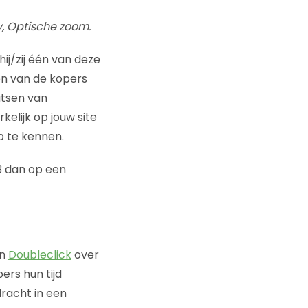
, Optische zoom.
ij/zij één van deze
en van de kopers
atsen van
elijk op jouw site
p te kennen.
 3 dan op een
an
Doubleclick
over
rs hun tijd
racht in een