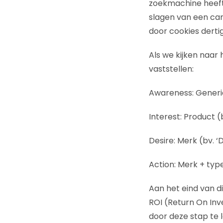
zoekmachine heeft 
slagen van een ca
door cookies derti
Als we kijken naa
vaststellen:
Awareness: Generi
Interest: Product (
Desire: Merk (bv. ‘D
Action: Merk + type 
Aan het eind van d
ROI (Return On In
door deze stap te 