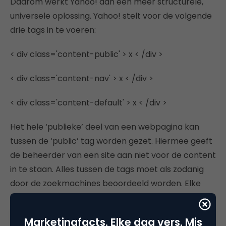
Daarom werkt Yahoo! aan een meer structurele,
universele oplossing. Yahoo! stelt voor de volgende
drie tags in te voeren:
< div class='content-public' > x < /div >
< div class='content-nav' > x < /div >
< div class='content-default' > x < /div >
Het hele ‘publieke’ deel van een webpagina kan
tussen de ‘public’ tag worden gezet. Hiermee geeft
de beheerder van een site aan niet voor de content
in te staan. Alles tussen de tags moet als zodanig
door de zoekmachines beoordeeld worden. Elke
zoekmachine heeft dus de mogelijkheid hier in haar
algoritme een passende waarde aan mee te geven.
Marketingfacts. Elke dag vers. Mis