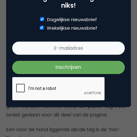
niks!
In de praktijk zouden bijvoorbeeld alle reacties op
deze post tussen de ‘public’ tag komen te staan.
Dagelijkse nieuwsbrief
Zoekmachines kunnen er nu rekening mee houden
Wekelijkse nieuwsbrief
dat de reacties misschien minder betrouwbaar zijn
en dus minder zouden moeten wegen bij de ranking
van deze pagina.
Iemand die op een site is ingelogd is in op enig
niveau geautoriseerd aldus Yahoo!. Deze bezoeker
wordt dus meer vertrouwd dan een niet ingelogde
bezoeker. Met die reden is de ‘default’ tag bedacht.
Deze kan om de post van een ingelogde gebruiker
gezet worden. Hiermee wordt de ‘public’ tag weer
teniet gedaan voor dit deel van de pagina.
Een voor de hand liggende derde tag is de ‘nav’.