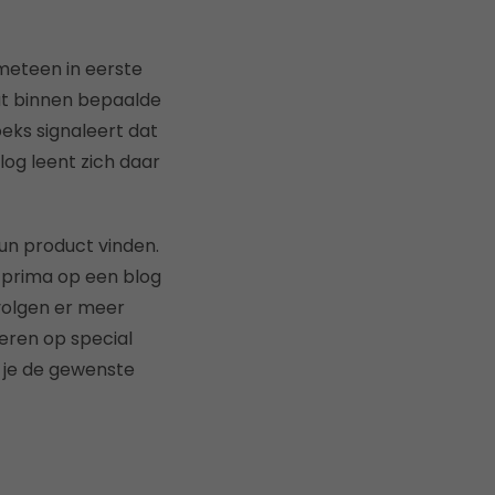
meteen in eerste
aat binnen bepaalde
oeks signaleert dat
og leent zich daar
un product vinden.
e prima op een blog
 volgen er meer
teren op special
 je de gewenste