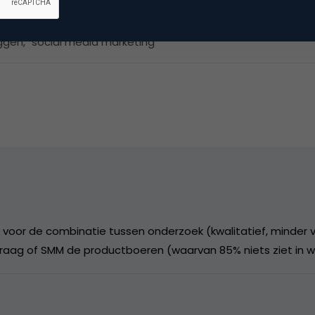
ggen
,
social media marketing
d voor de combinatie tussen onderzoek (kwalitatief, minder 
 vraag of SMM de productboeren (waarvan 85% niets ziet in 