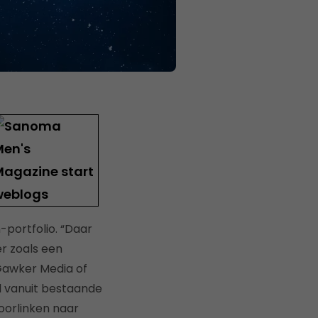
-portfolio. “Daar
er zoals een
 Gawker Media of
d vanuit bestaande
doorlinken naar