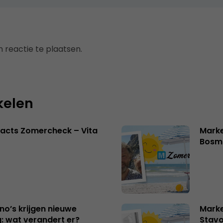
 reactie te plaatsen.
kelen
acts Zomercheck – Vita
Marke
Bosm
no’s krijgen nieuwe
Marke
: wat verandert er?
Stavo