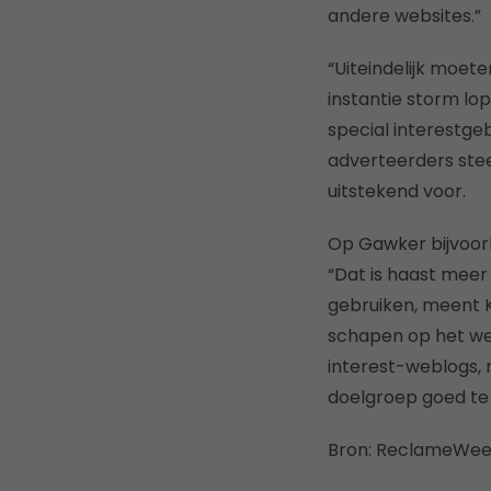
andere websites.”
“Uiteindelijk moet
instantie storm lo
special interestge
adverteerders stee
uitstekend voor.
Op Gawker bijvoor
“Dat is haast meer
gebruiken, meent K
schapen op het web.
interest-weblogs, 
doelgroep goed te
Bron: ReclameWe