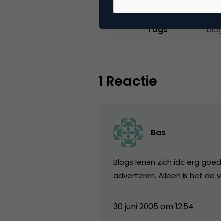
Tags
blo
1 Reactie
Bas
Blogs lenen zich idd erg goe
adverteren. Alleen is het de
30 juni 2005 om 12:54