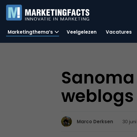
Marketingthema’s
Veelgelezen
Vacatures
Sanoma 
weblogs
30 juni
Marco Derksen