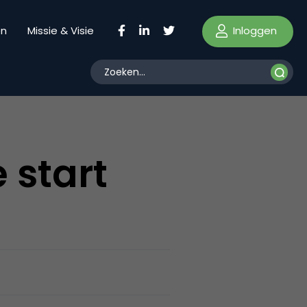
Inloggen
en
Missie & Visie
start