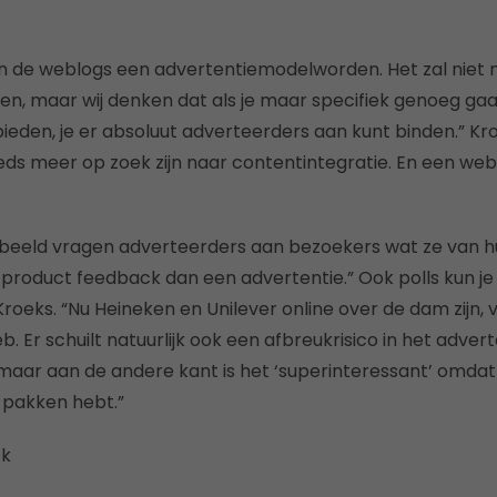
en de weblogs een advertentiemodelworden. Het zal niet 
pen, maar wij denken dat als je maar specifiek genoeg g
bieden, je er absoluut adverteerders aan kunt binden.” Kr
ds meer op zoek zijn naar contentintegratie. En een webl
beeld vragen adverteerders aan bezoekers wat ze van h
 product feedback dan een advertentie.” Ook polls kun j
roeks. “Nu Heineken en Unilever online over de dam zijn,
 Er schuilt natuurlijk ook een afbreukrisico in het adver
maar aan de andere kant is het ‘superinteressant’ omdat
 pakken hebt.”
ek