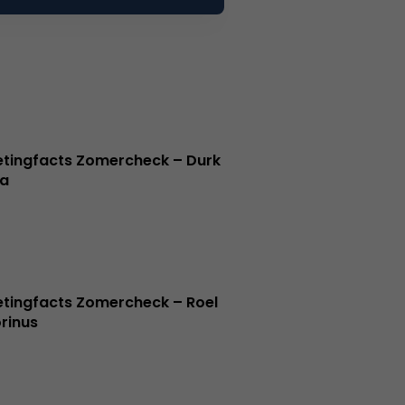
tingfacts Zomercheck – Durk
a
tingfacts Zomercheck – Roel
rinus