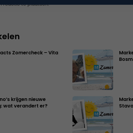
 reactie te plaatsen.
kelen
acts Zomercheck – Vita
Marke
Bosm
no’s krijgen nieuwe
Marke
: wat verandert er?
Stavo