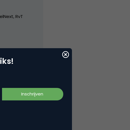
elNext, RvT
iks!