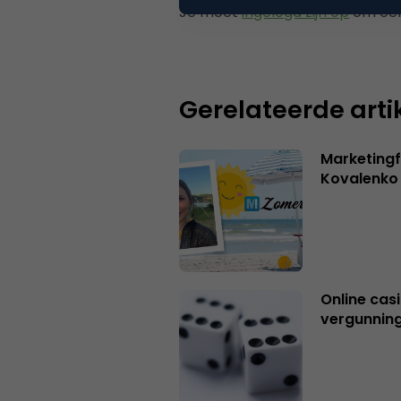
Je moet
ingelogd zijn op
om een
Gerelateerde arti
Marketingf
Kovalenko
Online casi
vergunning