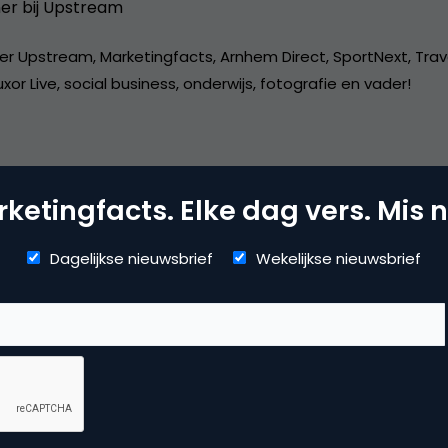
er bij
Upstream
er Upstream, Marketingfacts, Arnhem Direct, SportNext, Trav
xor Live, social business, onderwijs, fotografie en vader!
ketingfacts. Elke dag vers. Mis n
dia
Dagelijkse nieuwsbrief
Wekelijkse nieuwsbrief
 marketing
,
social media marketing