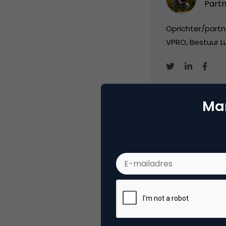
Partn
Oprichter/partn
VPRO, Bestuur Lu
Mar
Categorie
Me
Tags
rss
Plaats reactie