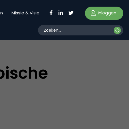
Inloggen
en
Missie & Visie
pische