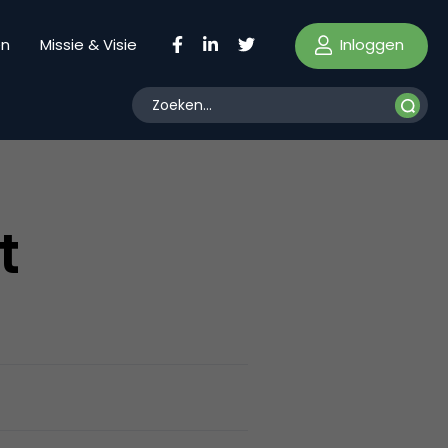
Inloggen
en
Missie & Visie
t