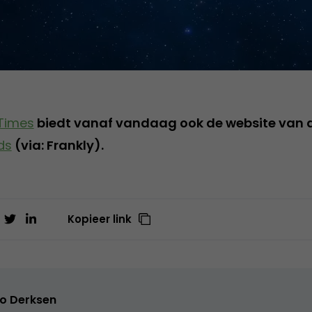
Times
biedt vanaf vandaag ook de website van 
ds
(via: Frankly).
Kopieer link
o Derksen