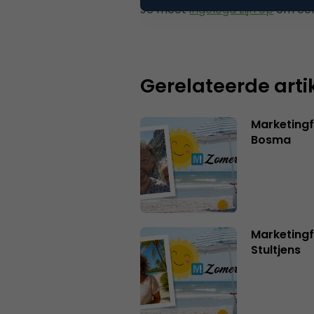
Je moet
ingelogd zijn op
om een
Gerelateerde arti
Marketing
Bosma
Marketingf
Stultjens