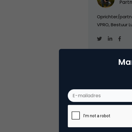
Partn
Oprichter/partn
VPRO, Bestuur Lu
Mar
Categorie
Me
Tags
rss
Plaats reactie