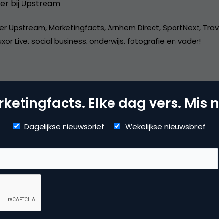
er bij
Upstream
er Upstream, Marketingfacts, Arnhem Direct, SportNext, Trav
xor Live, social business, onderwijs, fotografie en vader!
ketingfacts. Elke dag vers. Mis n
dia
Dagelijkse nieuwsbrief
Wekelijkse nieuwsbrief
 marketing
,
social media marketing