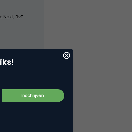
elNext, RvT
iks!