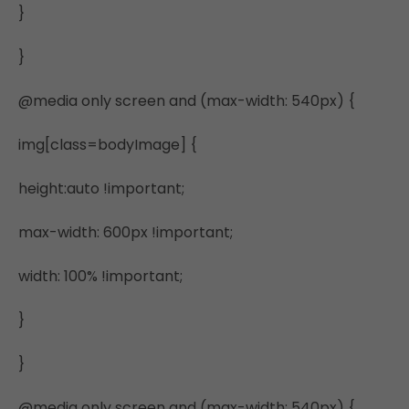
}
}
@media only screen and (max-width: 540px) {
img[class=bodyImage] {
height:auto !important;
max-width: 600px !important;
width: 100% !important;
}
}
@media only screen and (max-width: 540px) {