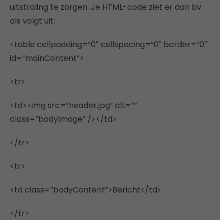
uitstraling te zorgen. Je HTML-code ziet er dan bv.
als volgt uit:
<table cellpadding=”0″ cellspacing=”0″ border=”0″
id=”mainContent”>
<tr>
<td><img src=”header.jpg” alt=””
class=”bodyImage” /></td>
</tr>
<tr>
<td class=”bodyContent”>Bericht</td>
</tr>