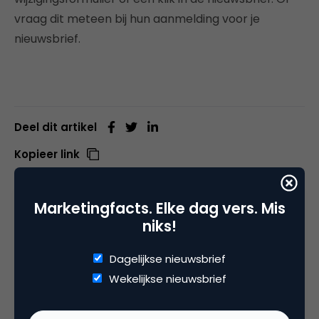
vraag dit meteen bij hun aanmelding voor je
nieuwsbrief.
Deel dit artikel
Kopieer link
Marketingfacts. Elke dag vers. Mis
niks!
Michael Linthorst
CEO bij
Copernica BV
Dagelijkse nieuwsbrief
Wekelijkse nieuwsbrief
Michael Linthorst (1976) is internet ondernemer
en ondermeer CEO van Copernica BV. Copernica