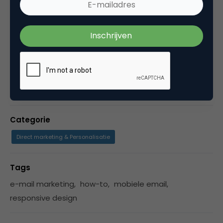
is krachtige marketing software voor e-
mailmarketing, webpagina's, mobile en
automatische campagnes. Meer dan 5.000
gebruikers vertrouwen dagelijks op de
succesvolle werking van Copernica Marketing
Software.
Categorie
Direct marketing & Personalisatie
Tags
e-mail marketing
,
how-to
,
mobiele email
,
responsive design