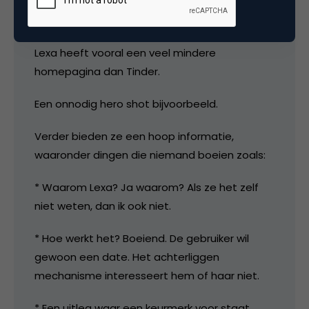
EdwinW
Lexa heeft vooral een veel mindere
homepagina dan Tinder.
Een onnodig hero shot bijvoorbeeld.
Verder bieden ze een hoop informatie,
waaronder dingen die niemand boeien zoals:
* Waarom Lexa? Ja waarom? Als ze het zelf
niet weten, dan ik ook niet.
* Hoe werkt het? Boeiend. De gebruiker wil
gewoon een date. Het achterliggen
mechanisme interesseert hem of haar niet.
* Een uitleg waar een keurmerk voor staat.