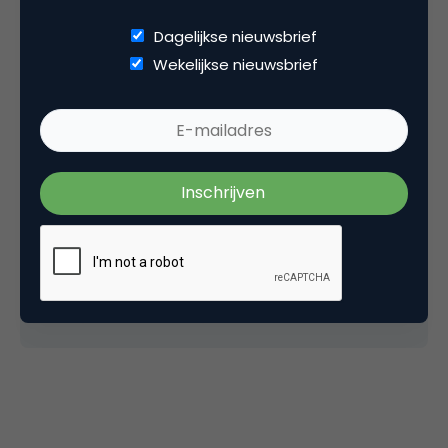
door samen met webcareprofessionals realtime
ritme te volgen. Zo maak je van realtime marketing
Dagelijkse nieuwsbrief
een echt succes!
Wekelijkse nieuwsbrief
Het volledige artikel van Mazerant, Willemsen,
Kamphuis, & Van der Veen is getiteld ‘Real
time is real money? The effectiveness of Real
Time Marketing as a strategy to increase the
sharing of brand tweets’. Het paper zal
gepresenteerd worden op het ICRORIA
congres in Gent, België (juni, 2016).