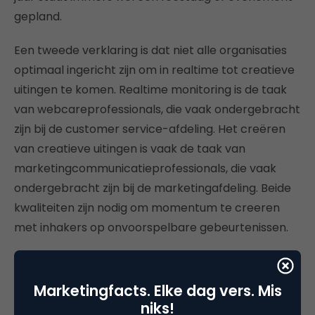
gepland.
Een tweede verklaring is dat niet alle organisaties
optimaal ingericht zijn om in realtime tot creatieve
uitingen te komen. Realtime monitoring is de taak
van webcareprofessionals, die vaak ondergebracht
zijn bij de customer service-afdeling. Het creëren
van creatieve uitingen is vaak de taak van
marketingcommunicatieprofessionals, die vaak
ondergebracht zijn bij de marketingafdeling. Beide
kwaliteiten zijn nodig om momentum te creeren
met inhakers op onvoorspelbare gebeurtenissen.
Wat is nu het advies aan alle
marketingcommunicatie professionals op basis van
Marketingfacts. Elke dag vers. Mis
het onderzoek? Werk aan je creatieve conditie
niks!