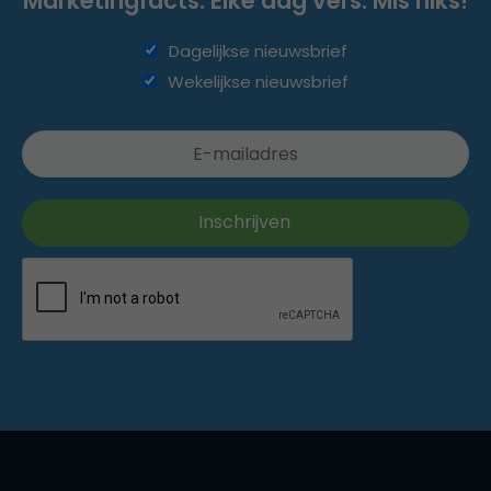
Marketingfacts. Elke dag vers. Mis niks!
Dagelijkse nieuwsbrief
Wekelijkse nieuwsbrief