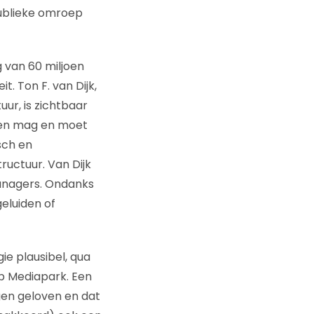
publieke omroep
 van 60 miljoen
. Ton F. van Dijk,
ur, is zichtbaar
ppen mag en moet
sch en
ructuur. Van Dijk
managers. Ondanks
eluiden of
ie plausibel, qua
p Mediapark. Een
gen geloven en dat