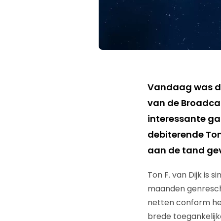
Vandaag was de
van de Broadcas
interessante ga
debiterende Ton 
aan de tand gev
Ton F. van Dijk is 
maanden genresche
netten conform he
brede toegankelijk