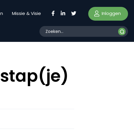
Inloggen
en
Missie & Visie
stap(je)