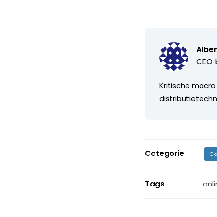
Alber
CEO b
Kritische macro
distributietechn
Categorie
Co
Tags
onl