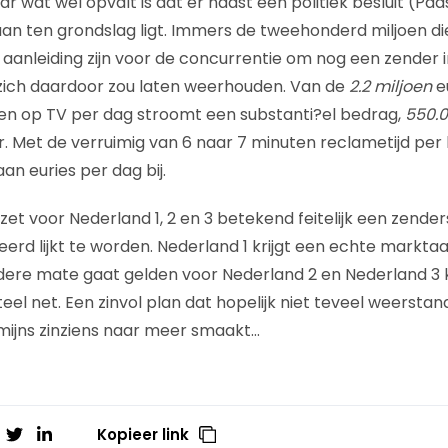
r wat wel opvalt is dat er naast een politiek besluit (P
an ten grondslag ligt. Immers de tweehonderd miljoen die 
aanleiding zijn voor de concurrentie om nog een zender 
 zich daardoor zou laten weerhouden. Van de
2.2 miljoen
e
n op TV per dag stroomt een substanti?el bedrag,
550.0
er. Met de verruimig van 6 naar 7 minuten reclametijd per
an euries per dag bij.
zet voor Nederland 1, 2 en 3 betekend feitelijk een zender
rd lijkt te worden. Nederland 1 krijgt een echte markta
indere mate gaat gelden voor Nederland 2 en Nederland 3
el net. Een zinvol plan dat hopelijk niet teveel weerstand
mijns zinziens naar meer smaakt…
Kopieer link