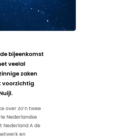
de bijeenkomst
et veelal
zinnige zaken
 voorzichtig
uijl.
lke over zo’n twee
rie Nederlandse
t Nederland A de
 netwerk en