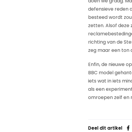
doen we graag. Maa
defensieve reden a
besteed wordt zou 
zetten. Alsof deze
reclamebestedinge
richting van de St
zeg maar een ton a
Enfin, de nieuwe op
BBC model gehantee
iets wat in iets m
als een experimente
omroepen zelf en 
Deel dit artikel