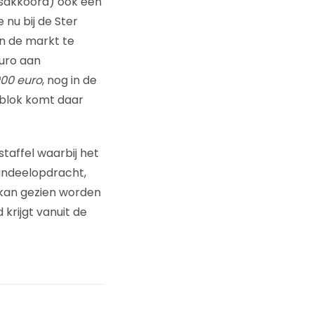
aasakkoord) ook een
nu bij de Ster
in de markt te
uro aan
00 euro
, nog in de
 blok komt daar
staffel waarbij het
andeelopdracht,
 kan gezien worden
 krijgt vanuit de