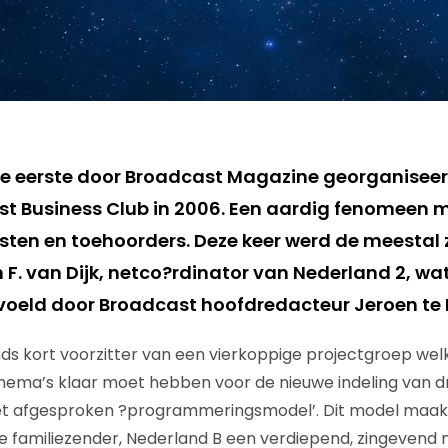
 eerste door Broadcast Magazine georganiseer
t Business Club in 2006. Een aardig fenomeen m
sten en toehoorders. Deze keer werd de meestal 
F. van Dijk, netco?rdinator van Nederland 2, wat
oeld door Broadcast hoofdredacteur Jeroen te N
sinds kort voorzitter van een vierkoppige projectgroep we
ma’s klaar moet hebben voor de nieuwe indeling van d
t afgesproken ?programmeringsmodel’. Dit model maak
e familiezender, Nederland B een verdiepend, zingevend