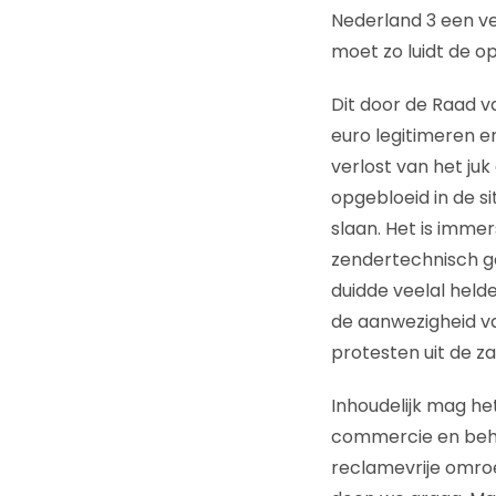
Nederland 3 een ve
moet zo luidt de 
Dit door de Raad v
euro legitimeren e
verlost van het ju
opgebloeid in de s
slaan. Het is imme
zendertechnisch gaa
duidde veelal held
de aanwezigheid va
protesten uit de za
Inhoudelijk mag het
commercie en behee
reclamevrije omroe