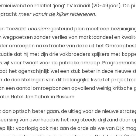
rnieuwend en relatief ‘jong’ TV kanaal (20-49 jaar). De 
opdracht
meer vanuit de kijker redeneren.
an Toezicht
unaniem
gesteund plan moet een bezuiniging
n wegpoetsen zonder verlies van marktaandeel en kwaliteit
k der omroepen na extractie van deze uit het Omroepbestu
ituatie dat hij met zijn drie vakbroeders spijkers met ko
rs vijf voor twaalf voor de publieke omroep. Programmati
t het ogenschijnlijk wel een stuk beter in deze nieuwe st
er de doelstellingen van dit belangrijke kwartet project
n een aantal omroepbonzen opvallend weinig kritische g
al in Hotel Jan Tabak in Bussum.
 dan optisch beter gaan, de uitleg voor de nieuwe strateg
rsing van overheads is het nog steeds drijfzand daar o
p lijkt voorlopig ook niet aan de orde als we van Dijk mo